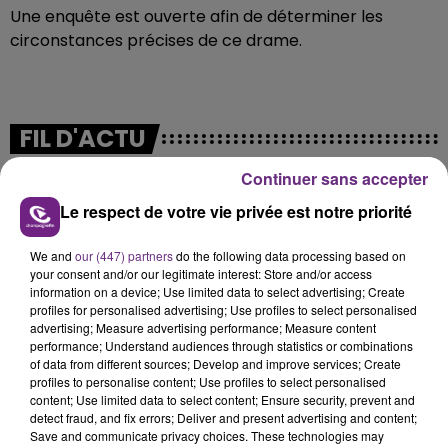
Une enquête est ouverte afin de déterminer les
circonstances précises de ce drame.
FIL D'ACTU
Continuer sans accepter
Le respect de votre vie privée est notre priorité
We and
our (447) partners
do the following data processing based on
your consent and/or our legitimate interest: Store and/or access
information on a device; Use limited data to select advertising; Create
profiles for personalised advertising; Use profiles to select personalised
advertising; Measure advertising performance; Measure content
20h36
performance; Understand audiences through statistics or combinations
SI TOUT LE MONDE FAIT ÇA, MOI L'ANNÉE
of data from different sources; Develop and improve services; Create
PROCHAINE JE VENDANGE EN...
profiles to personalise content; Use profiles to select personalised
La vendange en Champagne a débuté ce jeudi 6
content; Use limited data to select content; Ensure security, prevent and
detect fraud, and fix errors; Deliver and present advertising and content;
août dans la commune de Montgueux (Aube). Du
Save and communicate privacy choices. These technologies may