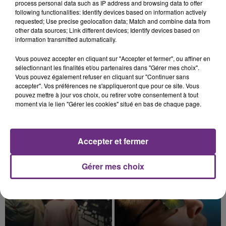
jamais vu !
process personal data such as IP address and browsing data to offer
following functionalities: Identify devices based on information actively
requested; Use precise geolocation data; Match and combine data from
other data sources; Link different devices; Identify devices based on
information transmitted automatically.
Vous pouvez accepter en cliquant sur "Accepter et fermer", ou affiner en
sélectionnant les finalités et/ou partenaires dans "Gérer mes choix".
14h39
L'INSPECTION DU TRAVAIL RAPPELLE À
Vous pouvez également refuser en cliquant sur "Continuer sans
accepter". Vos préférences ne s'appliqueront que pour ce site. Vous
L'ORDRE SUR LES CONDITIONS DE...
pouvez mettre à jour vos choix, ou retirer votre consentement à tout
Alors que les dates de début des vendange 2026
moment via le lien "Gérer les cookies" situé en bas de chaque page.
s'est avéré être plus précoce que prévu,
l'inspection du Travail en profite pour rappeler
TITRES DIFFUSÉS
les conditions de...
Accepter et fermer
Gérer mes choix
23h03
23h03
23h00
23h00