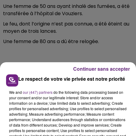
Une femme de 50 ans ayant inhalé des fumées, a été
transférée à l’hôpital de Vouziers.
Le feu, dont l’origine n’est pas connue, a été éteint au
moyen de trois lances.
Une femme de 80 ans a dû être relogée.
Continuer sans accepter
FIL D'ACTU
Le respect de votre vie privée est notre priorité
We and
our (447) partners
do the following data processing based on
your consent and/or our legitimate interest: Store and/or access
information on a device; Use limited data to select advertising; Create
profiles for personalised advertising; Use profiles to select personalised
advertising; Measure advertising performance; Measure content
performance; Understand audiences through statistics or combinations
of data from different sources; Develop and improve services; Create
7 août 2026
profiles to personalise content; Use profiles to select personalised
content; Use limited data to select content; Ensure security, prevent and