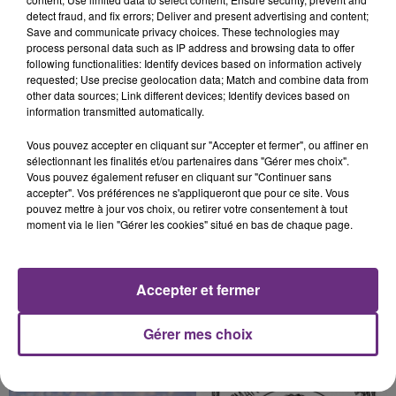
LA CENTRALE NUCLÉAIRE DE CHOOZ
detect fraud, and fix errors; Deliver and present advertising and content;
TOUJOURS À L'ARRÊT
Save and communicate privacy choices. These technologies may
Cela fait déjà une semaine que la centrale
process personal data such as IP address and browsing data to offer
nucléaire ardennaise est à l'arrêt. Une situation
following functionalities: Identify devices based on information actively
requested; Use precise geolocation data; Match and combine data from
justifiée par la sécheresse intense qui est toujours
other data sources; Link different devices; Identify devices based on
présente.
information transmitted automatically.
Vous pouvez accepter en cliquant sur "Accepter et fermer", ou affiner en
sélectionnant les finalités et/ou partenaires dans "Gérer mes choix".
Vous pouvez également refuser en cliquant sur "Continuer sans
accepter". Vos préférences ne s'appliqueront que pour ce site. Vous
7 août 2026
pouvez mettre à jour vos choix, ou retirer votre consentement à tout
LE MAGASIN JOUÉCLUB DE REIMS FERME
moment via le lien "Gérer les cookies" situé en bas de chaque page.
SES PORTES
C'était l'une des institutions du centre-ville
rémois. Le magasin JouéClub est contraint de
Accepter et fermer
fermer ses portes.
TITRES DIFFUSÉS
Gérer mes choix
6h53
6h53
6h50
6h50