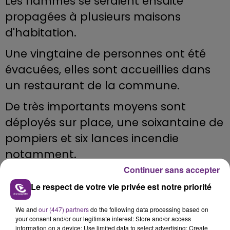
Les flammes se seraient ensuite
propagées à plusieurs maisons
d'habitation.
Une vingtaine de personnes ont été
évacuées, elles sont accueillies dans
un restaurant de la commune.
De très importants moyens sont
déployés sur place, une soixantaine de
pompiers et six lances incendie
notamment.
Continuer sans accepter
Plus d'infos à venir.
Le respect de votre vie privée est notre priorité
We and
our (447) partners
do the following data processing based on
your consent and/or our legitimate interest: Store and/or access
FIL D'ACTU
information on a device; Use limited data to select advertising; Create