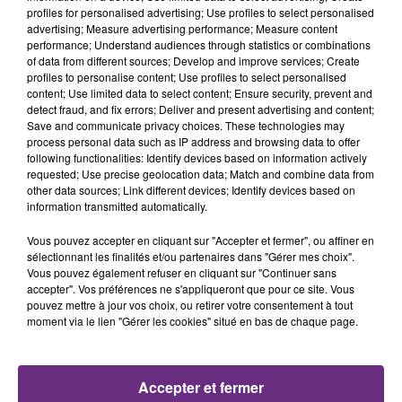
profiles for personalised advertising; Use profiles to select personalised
advertising; Measure advertising performance; Measure content
performance; Understand audiences through statistics or combinations
of data from different sources; Develop and improve services; Create
profiles to personalise content; Use profiles to select personalised
content; Use limited data to select content; Ensure security, prevent and
detect fraud, and fix errors; Deliver and present advertising and content;
Save and communicate privacy choices. These technologies may
process personal data such as IP address and browsing data to offer
following functionalities: Identify devices based on information actively
11h37
requested; Use precise geolocation data; Match and combine data from
LA CENTRALE NUCLÉAIRE DE CHOOZ
other data sources; Link different devices; Identify devices based on
TOUJOURS À L'ARRÊT
information transmitted automatically.
Cela fait déjà une semaine que la centrale
Vous pouvez accepter en cliquant sur "Accepter et fermer", ou affiner en
nucléaire ardennaise est à l'arrêt. Une situation
sélectionnant les finalités et/ou partenaires dans "Gérer mes choix".
justifiée par la sécheresse intense qui est toujours
Vous pouvez également refuser en cliquant sur "Continuer sans
accepter". Vos préférences ne s'appliqueront que pour ce site. Vous
présente.
pouvez mettre à jour vos choix, ou retirer votre consentement à tout
moment via le lien "Gérer les cookies" situé en bas de chaque page.
Accepter et fermer
10h16