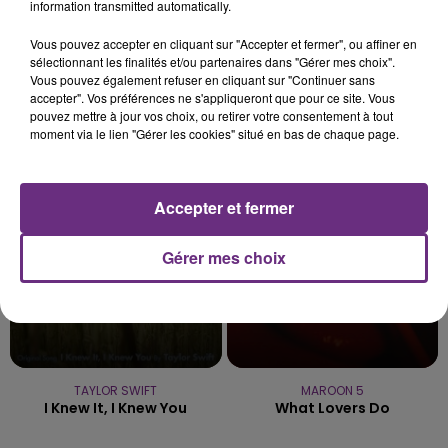
information transmitted automatically.
VENEZ FÊTER CE WEEK-END
L'ANNIVERSAIRE DE WOINIC
Vous pouvez accepter en cliquant sur "Accepter et fermer", ou affiner en
Ce samedi 8 août sera un grand jour :
sélectionnant les finalités et/ou partenaires dans "Gérer mes choix".
Vous pouvez également refuser en cliquant sur "Continuer sans
l'anniversaire du plus gros sanglier du monde.
accepter". Vos préférences ne s'appliqueront que pour ce site. Vous
Une fête est donc organisée et vous êtes tous
pouvez mettre à jour vos choix, ou retirer votre consentement à tout
TITRES DIFFUSÉS
conviés !
moment via le lien "Gérer les cookies" situé en bas de chaque page.
8h13
8h13
8h10
8h10
Accepter et fermer
Gérer mes choix
TAYLOR SWIFT
MAROON 5
I Knew It, I Knew You
What Lovers Do