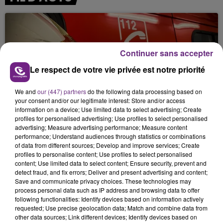
Continuer sans accepter
Le respect de votre vie privée est notre priorité
We and
our (447) partners
do the following data processing based on
5 août 2026
your consent and/or our legitimate interest: Store and/or access
UN FEU DE REMORQUE BLOQUE LA
information on a device; Use limited data to select advertising; Create
CIRCULATION DANS LES ARDENNES
profiles for personalised advertising; Use profiles to select personalised
Un feu de remorque s'est déclaré ce mercredi en
advertising; Measure advertising performance; Measure content
performance; Understand audiences through statistics or combinations
fin de matinée sur l'A34.
of data from different sources; Develop and improve services; Create
profiles to personalise content; Use profiles to select personalised
content; Use limited data to select content; Ensure security, prevent and
detect fraud, and fix errors; Deliver and present advertising and content;
Save and communicate privacy choices. These technologies may
process personal data such as IP address and browsing data to offer
following functionalities: Identify devices based on information actively
requested; Use precise geolocation data; Match and combine data from
other data sources; Link different devices; Identify devices based on
5 août 2026