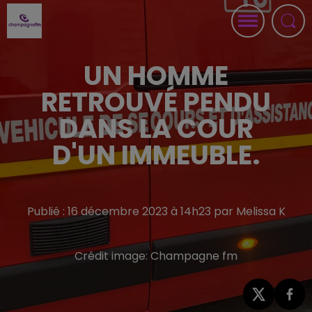
UN HOMME
RETROUVÉ PENDU
DANS LA COUR
D'UN IMMEUBLE.
Publié : 16 décembre 2023 à 14h23 par Melissa K
Crédit image:
Champagne fm