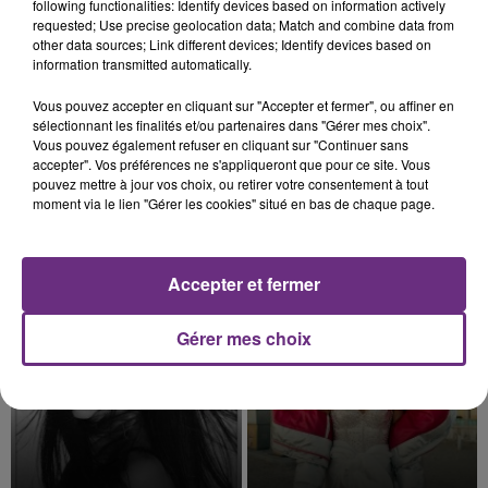
following functionalities: Identify devices based on information actively
requested; Use precise geolocation data; Match and combine data from
other data sources; Link different devices; Identify devices based on
information transmitted automatically.
7 août 2026
Vous pouvez accepter en cliquant sur "Accepter et fermer", ou affiner en
LE MAGASIN JOUÉCLUB DE REIMS FERME
sélectionnant les finalités et/ou partenaires dans "Gérer mes choix".
Vous pouvez également refuser en cliquant sur "Continuer sans
SES PORTES
accepter". Vos préférences ne s'appliqueront que pour ce site. Vous
C'était l'une des institutions du centre-ville
pouvez mettre à jour vos choix, ou retirer votre consentement à tout
moment via le lien "Gérer les cookies" situé en bas de chaque page.
rémois. Le magasin JouéClub est contraint de
fermer ses portes.
TITRES DIFFUSÉS
Accepter et fermer
0h34
0h34
0h30
0h30
Gérer mes choix