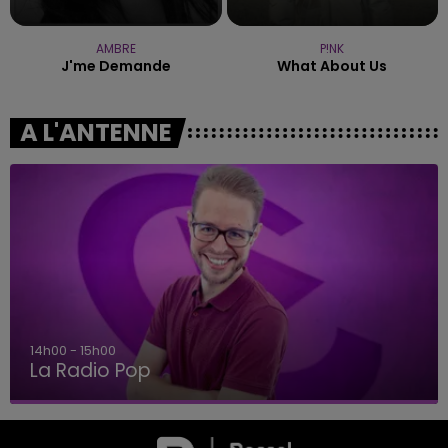
AMBRE
P!NK
J'me Demande
What About Us
A L'ANTENNE
14h00 - 15h00
La Radio Pop