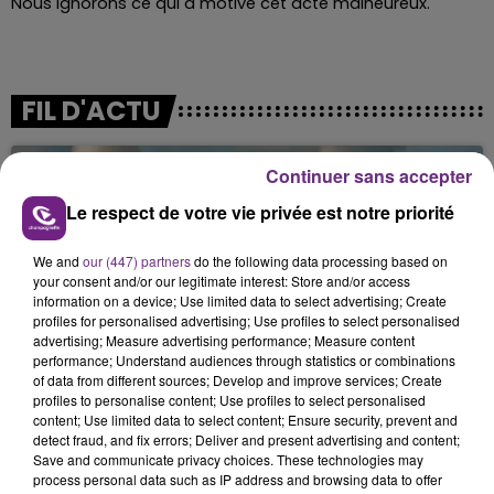
Nous ignorons ce qui a motivé cet acte malheureux.
FIL D'ACTU
Continuer sans accepter
Le respect de votre vie privée est notre priorité
We and
our (447) partners
do the following data processing based on
your consent and/or our legitimate interest: Store and/or access
information on a device; Use limited data to select advertising; Create
profiles for personalised advertising; Use profiles to select personalised
7 août 2026
advertising; Measure advertising performance; Measure content
LA CENTRALE NUCLÉAIRE DE CHOOZ
performance; Understand audiences through statistics or combinations
TOUJOURS À L'ARRÊT
of data from different sources; Develop and improve services; Create
Cela fait déjà une semaine que la centrale
profiles to personalise content; Use profiles to select personalised
content; Use limited data to select content; Ensure security, prevent and
nucléaire ardennaise est à l'arrêt. Une situation
detect fraud, and fix errors; Deliver and present advertising and content;
justifiée par la sécheresse intense qui est toujours
Save and communicate privacy choices. These technologies may
présente.
process personal data such as IP address and browsing data to offer