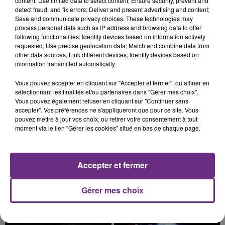
SI TOUT LE MONDE FAIT ÇA, MOI L'ANNÉE
content; Use limited data to select content; Ensure security, prevent and
detect fraud, and fix errors; Deliver and present advertising and content;
PROCHAINE JE VENDANGE EN...
Save and communicate privacy choices. These technologies may
La vendange en Champagne a débuté ce jeudi 6
process personal data such as IP address and browsing data to offer
following functionalities: Identify devices based on information actively
août dans la commune de Montgueux (Aube). Du
requested; Use precise geolocation data; Match and combine data from
jamais vu !
other data sources; Link different devices; Identify devices based on
information transmitted automatically.
Vous pouvez accepter en cliquant sur "Accepter et fermer", ou affiner en
sélectionnant les finalités et/ou partenaires dans "Gérer mes choix".
Vous pouvez également refuser en cliquant sur "Continuer sans
accepter". Vos préférences ne s'appliqueront que pour ce site. Vous
6 août 2026
pouvez mettre à jour vos choix, ou retirer votre consentement à tout
L'INSPECTION DU TRAVAIL RAPPELLE À
moment via le lien "Gérer les cookies" situé en bas de chaque page.
L'ORDRE SUR LES CONDITIONS DE...
Alors que les dates de début des vendange 2026
s'est avéré être plus précoce que prévu,
Accepter et fermer
l'inspection du Travail en profite pour rappeler
TITRES DIFFUSÉS
les conditions de...
Gérer mes choix
4h39
4h39
4h35
4h35