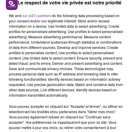
Le respect de votre vie privée est notre priorité
We and
our (447) partners
do the following data processing based on
your consent and/or our legitimate interest: Store and/or access
information on a device; Use limited data to select advertising; Create
profiles for personalised advertising; Use profiles to select personalised
advertising; Measure advertising performance; Measure content
performance; Understand audiences through statistics or combinations
of data from different sources; Develop and improve services; Create
FIL D'ACTU
profiles to personalise content; Use profiles to select personalised
content; Use limited data to select content; Ensure security, prevent and
detect fraud, and fix errors; Deliver and present advertising and content;
Save and communicate privacy choices. These technologies may
process personal data such as IP address and browsing data to offer
following functionalities: Identify devices based on information actively
requested; Use precise geolocation data; Match and combine data from
other data sources; Link different devices; Identify devices based on
information transmitted automatically.
Vous pouvez accepter en cliquant sur "Accepter et fermer", ou affiner en
7 août 2026
sélectionnant les finalités et/ou partenaires dans "Gérer mes choix".
LA CENTRALE NUCLÉAIRE DE CHOOZ
Vous pouvez également refuser en cliquant sur "Continuer sans
TOUJOURS À L'ARRÊT
accepter". Vos préférences ne s'appliqueront que pour ce site. Vous
pouvez mettre à jour vos choix, ou retirer votre consentement à tout
Cela fait déjà une semaine que la centrale