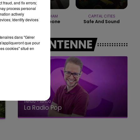
 fraud, and fix errors;
10h00 - 14h00
 may process personal
LE TICKET DE CAISSE
mation actively
LUKAS GRAHAM
CAPITAL CITIES
vices; Identify devices
Love Someone
Safe And Sound
rtenaires dans "Gérer
A L'ANTENNE
s'appliqueront que pour
les cookies" situé en
14h00 - 15h00
La Radio Pop