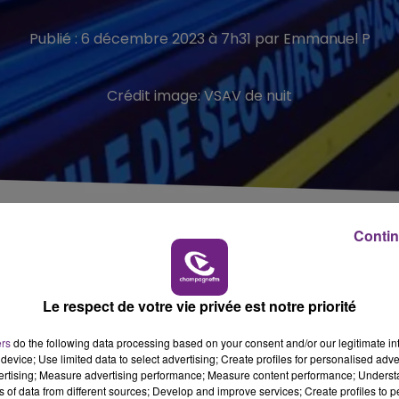
Publié : 6 décembre 2023 à 7h31 par Emmanuel P
Crédit image:
VSAV de nuit
 s’embraser entièrement. Le conducteur est décédé
Contin
r, sur la RD 926,
à la s
ortie de Rethel en direction de Barby.
Le respect de votre vie privée est notre priorité
n véhicule qui a percuté la pile d’un pont avant de s’embraser
ers
do the following data processing based on your consent and/or our legitimate int
device; Use limited data to select advertising; Create profiles for personalised adver
e conducteur décédé.
vertising; Measure advertising performance; Measure content performance; Unders
ns of data from different sources; Develop and improve services; Create profiles to 