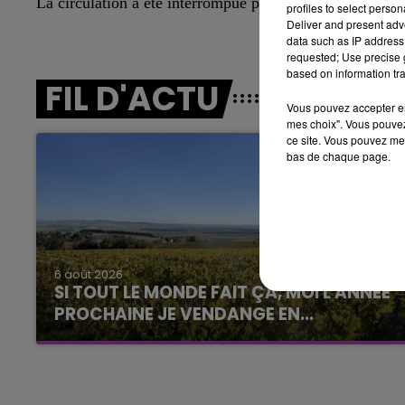
La circulation a été interrompue pendant l’intervention
LE BEST OF DE LA FAMILLE
profiles to select person
Deliver and present adv
CHAMPAGNE FM
data such as IP address 
requested; Use precise g
based on information tra
FIL D'ACTU
Vous pouvez accepter en 
mes choix". Vous pouvez
ce site. Vous pouvez met
bas de chaque page.
6 août 2026
LE
SI TOUT LE MONDE FAIT ÇA, MOI L'ANNÉE
6h00 - 10h00
La Famille
PROCHAINE JE VENDANGE EN...
La vendange en Champagne a débuté ce jeudi
6 août dans la commune de Montgueux (Aube).
Du jamais vu !