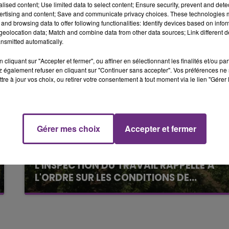
 des secours et pour l’enquête de gendarmerie.
alised content; Use limited data to select content; Ensure security, prevent and detect
6h00 - 10h00
ertising and content; Save and communicate privacy choices. These technologies
LA FAMILLE
and browsing data to offer following functionalities: Identify devices based on infor
eolocation data; Match and combine data from other data sources; Link different de
nsmitted automatically.
cliquant sur "Accepter et fermer", ou affiner en sélectionnant les finalités et/ou pa
 également refuser en cliquant sur "Continuer sans accepter". Vos préférences ne 
tre à jour vos choix, ou retirer votre consentement à tout moment via le lien "Gérer 
Gérer mes choix
Accepter et fermer
6 août 2026
L'INSPECTION DU TRAVAIL RAPPELLE À
10h00 - 14h00
LE TICKET DE CAISSE
L'ORDRE SUR LES CONDITIONS DE...
Alors que les dates de début des vendange
2026 s'est avéré être plus précoce que prévu,
l'inspection du Travail en profite pour rappeler
les conditions de...