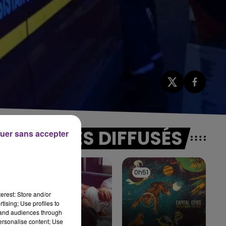
TITRES DIFFUSÉS
uer sans accepter
0h54
0h54
0h51
0h51
erest: Store and/or
tising; Use profiles to
tand audiences through
personalise content; Use