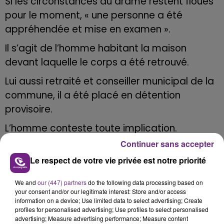
Si les circonstances du drame restent floues
pour le moment, « une personne a été
appréhendée et mise en examen ».
Il s’agit de l’homme habitant la maison
devant laquelle le corps a été retrouvé.
Lui aussi retraité et conseiller municipal de la
commune, il a été placé en détention
provisoire.
L’homme conteste toute implication.
Continuer sans accepter
Le respect de votre vie privée est notre priorité
FIL D'ACTU
We and
our (447) partners
do the following data processing based on
your consent and/or our legitimate interest: Store and/or access
information on a device; Use limited data to select advertising; Create
profiles for personalised advertising; Use profiles to select personalised
advertising; Measure advertising performance; Measure content