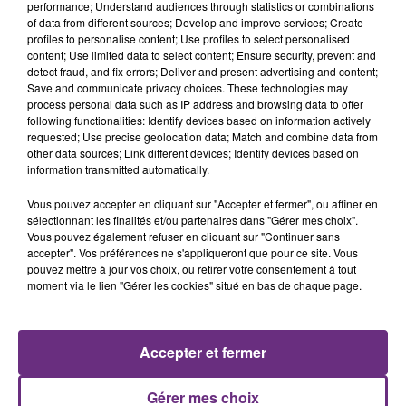
performance; Understand audiences through statistics or combinations
of data from different sources; Develop and improve services; Create
profiles to personalise content; Use profiles to select personalised
content; Use limited data to select content; Ensure security, prevent and
detect fraud, and fix errors; Deliver and present advertising and content;
Save and communicate privacy choices. These technologies may
5 août 2026
process personal data such as IP address and browsing data to offer
UN FEU DE REMORQUE BLOQUE LA
following functionalities: Identify devices based on information actively
CIRCULATION DANS LES ARDENNES
requested; Use precise geolocation data; Match and combine data from
other data sources; Link different devices; Identify devices based on
Un feu de remorque s'est déclaré ce mercredi en
information transmitted automatically.
fin de matinée sur l'A34.
Vous pouvez accepter en cliquant sur "Accepter et fermer", ou affiner en
sélectionnant les finalités et/ou partenaires dans "Gérer mes choix".
Vous pouvez également refuser en cliquant sur "Continuer sans
accepter". Vos préférences ne s'appliqueront que pour ce site. Vous
pouvez mettre à jour vos choix, ou retirer votre consentement à tout
moment via le lien "Gérer les cookies" situé en bas de chaque page.
5 août 2026
VENEZ FÊTER CE WEEK-END
Accepter et fermer
L'ANNIVERSAIRE DE WOINIC
Ce samedi 8 août sera un grand jour :
Gérer mes choix
l'anniversaire du plus gros sanglier du monde.