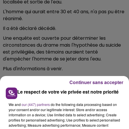
localisée et sortie de l'eau.
L'homme qui aurait entre 30 et 40 ans, n'a pas pu être
réanimé.
Il a été déclaré décédé.
Une enquête est ouverte pour déterminer les
circonstances du drame mais l'hypothèse du suicide
est privilégiée, des témoins auraient tenté
d'empêcher l'homme de se jeter dans l'eau.
Plus d'informations à venir.
Continuer sans accepter
Le respect de votre vie privée est notre priorité
FIL D'ACTU
We and
our (447) partners
do the following data processing based on
your consent and/or our legitimate interest: Store and/or access
information on a device; Use limited data to select advertising; Create
profiles for personalised advertising; Use profiles to select personalised
advertising; Measure advertising performance; Measure content