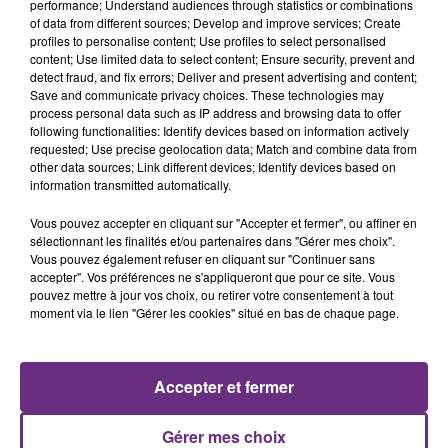
performance; Understand audiences through statistics or combinations
of data from different sources; Develop and improve services; Create
profiles to personalise content; Use profiles to select personalised
content; Use limited data to select content; Ensure security, prevent and
detect fraud, and fix errors; Deliver and present advertising and content;
6 août 2026
Save and communicate privacy choices. These technologies may
SI TOUT LE MONDE FAIT ÇA, MOI L'ANNÉE
process personal data such as IP address and browsing data to offer
PROCHAINE JE VENDANGE EN...
following functionalities: Identify devices based on information actively
requested; Use precise geolocation data; Match and combine data from
La vendange en Champagne a débuté ce jeudi 6
other data sources; Link different devices; Identify devices based on
août dans la commune de Montgueux (Aube). Du
information transmitted automatically.
jamais vu !
Vous pouvez accepter en cliquant sur "Accepter et fermer", ou affiner en
sélectionnant les finalités et/ou partenaires dans "Gérer mes choix".
Vous pouvez également refuser en cliquant sur "Continuer sans
accepter". Vos préférences ne s'appliqueront que pour ce site. Vous
pouvez mettre à jour vos choix, ou retirer votre consentement à tout
moment via le lien "Gérer les cookies" situé en bas de chaque page.
6 août 2026
L'INSPECTION DU TRAVAIL RAPPELLE À
L'ORDRE SUR LES CONDITIONS DE...
Accepter et fermer
Alors que les dates de début des vendange 2026
s'est avéré être plus précoce que prévu,
Gérer mes choix