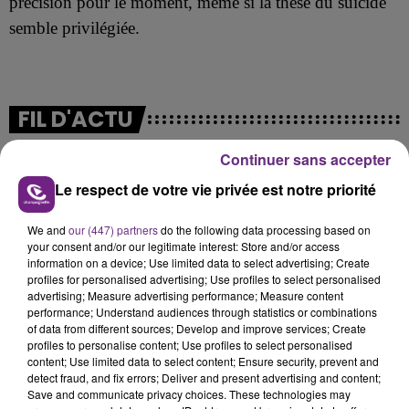
précision
pour le moment, même si la thèse du suicide
semble privilégiée.
FIL D'ACTU
Continuer sans accepter
Le respect de votre vie privée est notre priorité
We and
our (447) partners
do the following data processing based on
your consent and/or our legitimate interest: Store and/or access
information on a device; Use limited data to select advertising; Create
profiles for personalised advertising; Use profiles to select personalised
advertising; Measure advertising performance; Measure content
7 août 2026
LA CENTRALE NUCLÉAIRE DE CHOOZ
performance; Understand audiences through statistics or combinations
of data from different sources; Develop and improve services; Create
TOUJOURS À L'ARRÊT
profiles to personalise content; Use profiles to select personalised
Cela fait déjà une semaine que la centrale
content; Use limited data to select content; Ensure security, prevent and
detect fraud, and fix errors; Deliver and present advertising and content;
nucléaire ardennaise est à l'arrêt. Une situation
Save and communicate privacy choices. These technologies may
justifiée par la sécheresse intense qui est toujours