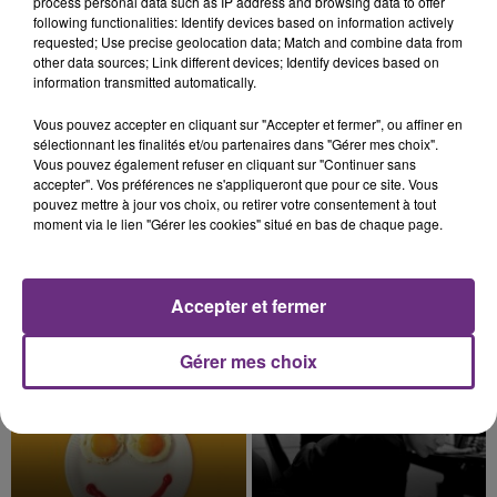
process personal data such as IP address and browsing data to offer
présente.
following functionalities: Identify devices based on information actively
requested; Use precise geolocation data; Match and combine data from
other data sources; Link different devices; Identify devices based on
information transmitted automatically.
Vous pouvez accepter en cliquant sur "Accepter et fermer", ou affiner en
7 août 2026
sélectionnant les finalités et/ou partenaires dans "Gérer mes choix".
LE MAGASIN JOUÉCLUB DE REIMS FERME
Vous pouvez également refuser en cliquant sur "Continuer sans
accepter". Vos préférences ne s'appliqueront que pour ce site. Vous
SES PORTES
pouvez mettre à jour vos choix, ou retirer votre consentement à tout
C'était l'une des institutions du centre-ville
moment via le lien "Gérer les cookies" situé en bas de chaque page.
rémois. Le magasin JouéClub est contraint de
fermer ses portes.
TITRES DIFFUSÉS
Accepter et fermer
14h11
14h11
14h08
14h08
Gérer mes choix