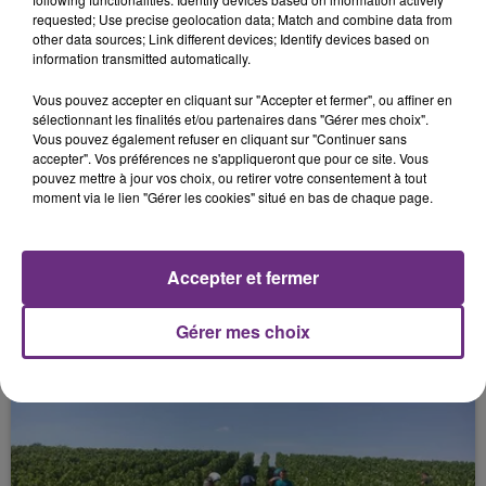
requested; Use precise geolocation data; Match and combine data from
other data sources; Link different devices; Identify devices based on
information transmitted automatically.
FIL D'ACTU
Vous pouvez accepter en cliquant sur "Accepter et fermer", ou affiner en
sélectionnant les finalités et/ou partenaires dans "Gérer mes choix".
Vous pouvez également refuser en cliquant sur "Continuer sans
accepter". Vos préférences ne s'appliqueront que pour ce site. Vous
pouvez mettre à jour vos choix, ou retirer votre consentement à tout
moment via le lien "Gérer les cookies" situé en bas de chaque page.
Accepter et fermer
6 août 2026
SI TOUT LE MONDE FAIT ÇA, MOI L'ANNÉE
Gérer mes choix
PROCHAINE JE VENDANGE EN...
La vendange en Champagne a débuté ce jeudi 6
août dans la commune de Montgueux (Aube). Du
jamais vu !