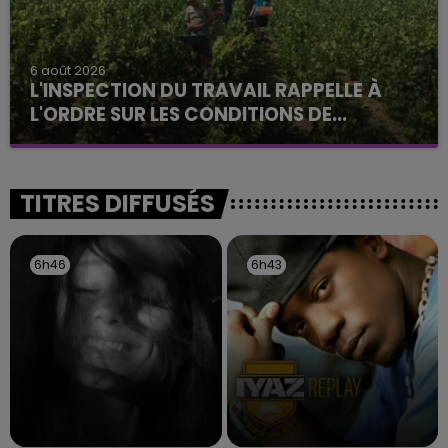
6 août 2026
L'INSPECTION DU TRAVAIL RAPPELLE À
L'ORDRE SUR LES CONDITIONS DE...
Alors que les dates de début des vendange 2026
s'est avéré être plus précoce que prévu,
l'inspection du Travail en profite pour rappeler
TITRES DIFFUSÉS
les conditions de...
6h46
6h46
6h43
6h43