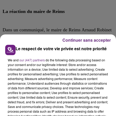
La réaction du maire de Reims
Dans un communiqué, le maire de Reims Arnaud Robinet
a réagi à cette affaire.
Continuer sans accepter
«
Je pense évidemment en tout premier lieu aux forces de
Le respect de votre vie privée est notre priorité
l’ordre, toujours fortement sollicitées et dont la réactivité
a permis de stopper l’assaillant avant qu’un drame ne
We and
our (447) partners
do the following data processing based on
your consent and/or our legitimate interest: Store and/or access
survienne. La ville de Reims a évidemment une vigilance
information on a device; Use limited data to select advertising; Create
plus qu’accrue, en lien avec le Directeur départemental de
profiles for personalised advertising; Use profiles to select personalised
advertising; Measure advertising performance; Measure content
la sécurité publique, le Préfet et le Recteur en matière de
performance; Understand audiences through statistics or combinations
risque terroriste. Cela se matérialise par des patrouilles
of data from different sources; Develop and improve services; Create
profiles to personalise content; Use profiles to select personalised
véhiculées et des présences piétonnes accentuées aux
content; Use limited data to select content; Ensure security, prevent and
abords et sur les différents lieux de vie de la commune
detect fraud, and fix errors; Deliver and present advertising and content;
Save and communicate privacy choices. These technologies may
(écoles, services publics, zones commerçantes…).
»
process personal data such as IP address and browsing data to offer
following functionalities: Identify devices based on information actively