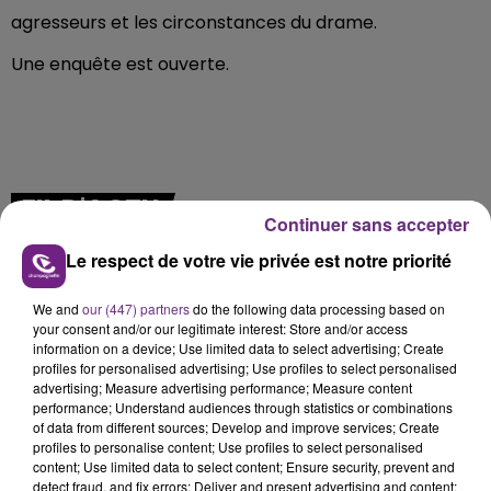
agresseurs et les circonstances du drame.
Une enquête est ouverte.
FIL D'ACTU
Continuer sans accepter
Le respect de votre vie privée est notre priorité
We and
our (447) partners
do the following data processing based on
your consent and/or our legitimate interest: Store and/or access
information on a device; Use limited data to select advertising; Create
profiles for personalised advertising; Use profiles to select personalised
advertising; Measure advertising performance; Measure content
performance; Understand audiences through statistics or combinations
7 août 2026
of data from different sources; Develop and improve services; Create
LA CENTRALE NUCLÉAIRE DE CHOOZ
profiles to personalise content; Use profiles to select personalised
TOUJOURS À L'ARRÊT
content; Use limited data to select content; Ensure security, prevent and
detect fraud, and fix errors; Deliver and present advertising and content;