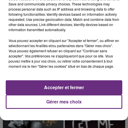
Cela fait déjà une semaine que la centrale
Save and communicate privacy choices. These technologies may
nucléaire ardennaise est à l'arrêt. Une situation
process personal data such as IP address and browsing data to offer
following functionalities: Identify devices based on information actively
justifiée par la sécheresse intense qui est toujours
requested; Use precise geolocation data; Match and combine data from
présente.
other data sources; Link different devices; Identify devices based on
information transmitted automatically.
Vous pouvez accepter en cliquant sur "Accepter et fermer", ou affiner en
sélectionnant les finalités et/ou partenaires dans "Gérer mes choix".
Vous pouvez également refuser en cliquant sur "Continuer sans
7 août 2026
accepter". Vos préférences ne s'appliqueront que pour ce site. Vous
LE MAGASIN JOUÉCLUB DE REIMS FERME
pouvez mettre à jour vos choix, ou retirer votre consentement à tout
SES PORTES
moment via le lien "Gérer les cookies" situé en bas de chaque page.
C'était l'une des institutions du centre-ville
rémois. Le magasin JouéClub est contraint de
fermer ses portes.
Accepter et fermer
TITRES DIFFUSÉS
Gérer mes choix
8h47
8h47
8h44
8h44