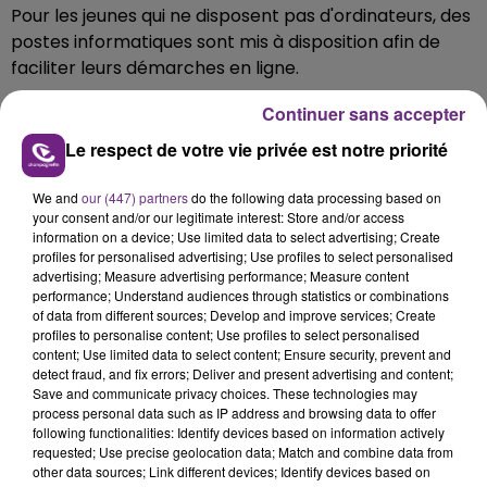
Pour les jeunes qui ne disposent pas d'ordinateurs, des
postes informatiques sont mis à disposition afin de
faciliter leurs démarches en ligne.
Les locaux de Reims Campus sont ouverts aux
Continuer sans accepter
étudiants du lundi au vendredi, de 9 heures à 12 heures
Le respect de votre vie privée est notre priorité
et de 13 h 30 à 16 heures, jusqu'au 22 septembre, pour
les accueillir.
We and
our (447) partners
do the following data processing based on
your consent and/or our legitimate interest: Store and/or access
information on a device; Use limited data to select advertising; Create
LE GUICHET UNIQUE DE RENTRÉE ÉTUDIANTE
profiles for personalised advertising; Use profiles to select personalised
Espace Reims Campus
advertising; Measure advertising performance; Measure content
31 Rue du Général Sarrail 51000 REIMS
performance; Understand audiences through statistics or combinations
of data from different sources; Develop and improve services; Create
03.26.77.87.52
profiles to personalise content; Use profiles to select personalised
reims-campus@grandreims.fr
content; Use limited data to select content; Ensure security, prevent and
detect fraud, and fix errors; Deliver and present advertising and content;
Save and communicate privacy choices. These technologies may
process personal data such as IP address and browsing data to offer
following functionalities: Identify devices based on information actively
FIL D'ACTU
requested; Use precise geolocation data; Match and combine data from
other data sources; Link different devices; Identify devices based on