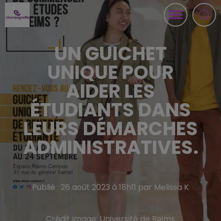
UN GUICHET
UNIQUE POUR
AIDER LES
ÉTUDIANTS DANS
LEURS DÉMARCHES
ADMINISTRATIVES.
Publié : 26 août 2023 à 18h11 par Melissa K
Crédit image:
Université de Reims