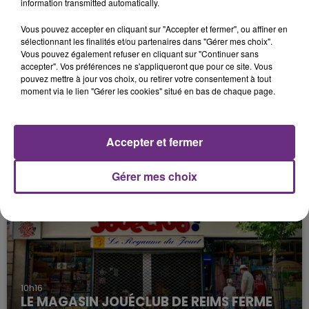
information transmitted automatically.
Vous pouvez accepter en cliquant sur "Accepter et fermer", ou affiner en
sélectionnant les finalités et/ou partenaires dans "Gérer mes choix".
Vous pouvez également refuser en cliquant sur "Continuer sans
accepter". Vos préférences ne s'appliqueront que pour ce site. Vous
pouvez mettre à jour vos choix, ou retirer votre consentement à tout
moment via le lien "Gérer les cookies" situé en bas de chaque page.
11h37
LA CENTRALE NUCLÉAIRE DE CHOOZ
Accepter et fermer
TOUJOURS À L'ARRÊT
Cela fait déjà une semaine que la centrale
Gérer mes choix
nucléaire ardennaise est à l'arrêt. Une situation
justifiée par la sécheresse intense qui est toujours
présente.
10h16
LE MAGASIN JOUÉCLUB DE REIMS FERME