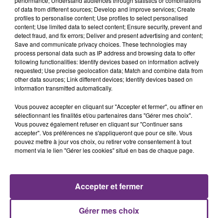
performance; Understand audiences through statistics or combinations
of data from different sources; Develop and improve services; Create
profiles to personalise content; Use profiles to select personalised
content; Use limited data to select content; Ensure security, prevent and
detect fraud, and fix errors; Deliver and present advertising and content;
7 août 2026
LA CENTRALE NUCLÉAIRE DE CHOOZ
Save and communicate privacy choices. These technologies may
process personal data such as IP address and browsing data to offer
TOUJOURS À L'ARRÊT
following functionalities: Identify devices based on information actively
Cela fait déjà une semaine que la centrale
requested; Use precise geolocation data; Match and combine data from
other data sources; Link different devices; Identify devices based on
nucléaire ardennaise est à l'arrêt. Une situation
information transmitted automatically.
justifiée par la sécheresse intense qui est toujours
présente.
Vous pouvez accepter en cliquant sur "Accepter et fermer", ou affiner en
sélectionnant les finalités et/ou partenaires dans "Gérer mes choix".
Vous pouvez également refuser en cliquant sur "Continuer sans
accepter". Vos préférences ne s'appliqueront que pour ce site. Vous
pouvez mettre à jour vos choix, ou retirer votre consentement à tout
moment via le lien "Gérer les cookies" situé en bas de chaque page.
7 août 2026
LE MAGASIN JOUÉCLUB DE REIMS FERME
SES PORTES
Accepter et fermer
C'était l'une des institutions du centre-ville
rémois. Le magasin JouéClub est contraint de
Gérer mes choix
fermer ses portes.