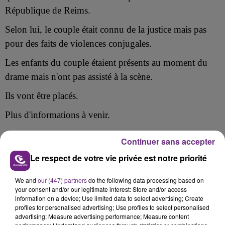
République de Reims.
Selon lui, le couple était connu de la justice mais pas
pour des faits de violences conjugales.
Les enfants du couple étaient présents au moment du
drame mais n'ont pas assisté à la scène.
Ils vont être placés.
Plus d'informations à venir.
Continuer sans accepter
Le respect de votre vie privée est notre priorité
FIL D'ACTU
We and
our (447) partners
do the following data processing based on
your consent and/or our legitimate interest: Store and/or access
information on a device; Use limited data to select advertising; Create
profiles for personalised advertising; Use profiles to select personalised
advertising; Measure advertising performance; Measure content