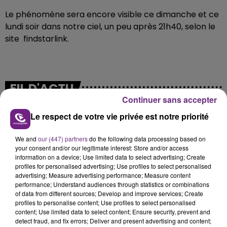
Le phénomène sera encore visible ce dimanche et ce
lundi soir dans notre ciel, un peu après 21h40, selon le
site findstarlink.
FIL D'ACTU
Continuer sans accepter
Le respect de votre vie privée est notre priorité
We and
our (447) partners
do the following data processing based on
your consent and/or our legitimate interest: Store and/or access
information on a device; Use limited data to select advertising; Create
profiles for personalised advertising; Use profiles to select personalised
advertising; Measure advertising performance; Measure content
performance; Understand audiences through statistics or combinations
5 août 2026
of data from different sources; Develop and improve services; Create
UN FEU DE REMORQUE BLOQUE LA
profiles to personalise content; Use profiles to select personalised
CIRCULATION DANS LES ARDENNES
content; Use limited data to select content; Ensure security, prevent and
Un feu de remorque s'est déclaré ce mercredi en
detect fraud, and fix errors; Deliver and present advertising and content;