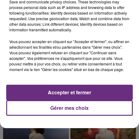
Save and communicate privacy choices. These technologies may
fin de matinée sur l'A34.
process personal data such as IP address and browsing data to offer
following functionalities: Identify devices based on information actively
requested; Use precise geolocation data; Match and combine data from
other data sources; Link different devices; Identify devices based on
information transmitted automatically.
Vous pouvez accepter en cliquant sur "Accepter et fermer", ou affiner en
sélectionnant les finalités et/ou partenaires dans "Gérer mes choix".
Vous pouvez également refuser en cliquant sur "Continuer sans
5 août 2026
VENEZ FÊTER CE WEEK-END
accepter". Vos préférences ne s'appliqueront que pour ce site. Vous
pouvez mettre à jour vos choix, ou retirer votre consentement à tout
L'ANNIVERSAIRE DE WOINIC
moment via le lien "Gérer les cookies" situé en bas de chaque page.
Ce samedi 8 août sera un grand jour :
l'anniversaire du plus gros sanglier du monde.
Une fête est donc organisée et vous êtes tous
Accepter et fermer
TITRES DIFFUSÉS
conviés !
Gérer mes choix
13h30
13h30
13h26
13h26