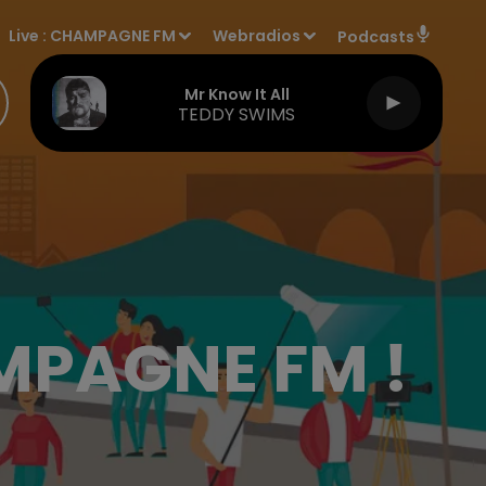
Live :
CHAMPAGNE FM
Webradios
Podcasts
Mr Know It All
TEDDY SWIMS
MPAGNE FM !