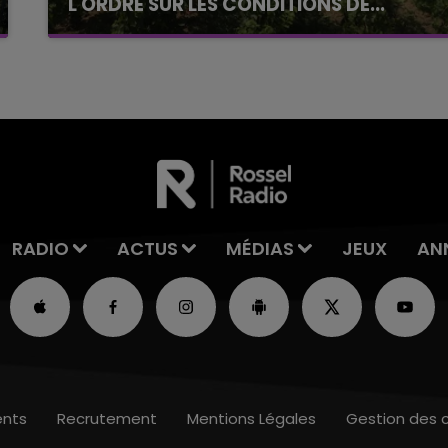
L'ORDRE SUR LES CONDITIONS DE...
Alors que les dates de début des vendange
2026 s'est avéré être plus précoce que prévu,
l'inspection du Travail en profite pour rappeler
les conditions de...
RADIO
ACTUS
MÉDIAS
JEUX
AN
nts
Recrutement
Mentions Légales
Gestion des 