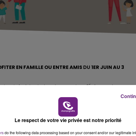
OFITER EN FAMILLE OU ENTRE AMIS
DU
1ER JUIN AU 3
, Ciné plein air dans les quartiers, l'Été sera show,
inguette au Parc de la Roseraie...
Contin
Le respect de votre vie privée est notre priorité
ers
do the following data processing based on your consent and/or our legitimate int
AVEC
: