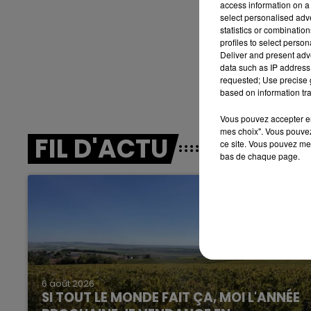
access information on a 
6h00 - 10h00
select personalised ad
LA FAMILLE
statistics or combinatio
profiles to select person
Deliver and present adv
data such as IP address 
requested; Use precise g
based on information tra
Vous pouvez accepter en 
mes choix". Vous pouvez
FIL D'ACTU
ce site. Vous pouvez met
14h00 - 15h00
bas de chaque page.
E
La Radio Pop
6 août 2026
SI TOUT LE MONDE FAIT ÇA, MOI L'ANNÉE