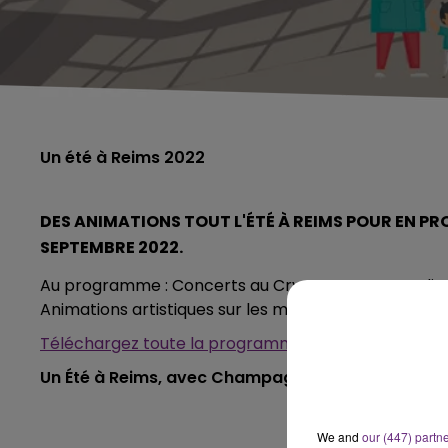
Un été à Reims 2022
DES ANIMATIONS TOUT L'ÉTÉ À REIMS POUR EN PR
SEPTEMBRE 2022.
Au programme : Concerts au Crypto, Jazz au Boulingrin
Animations artistiques sur les marchés rémois, la Gu
Téléchargez toute la programmation 2022
Un Été à Reims, avec Champagne FM !
We and
our (447) partn