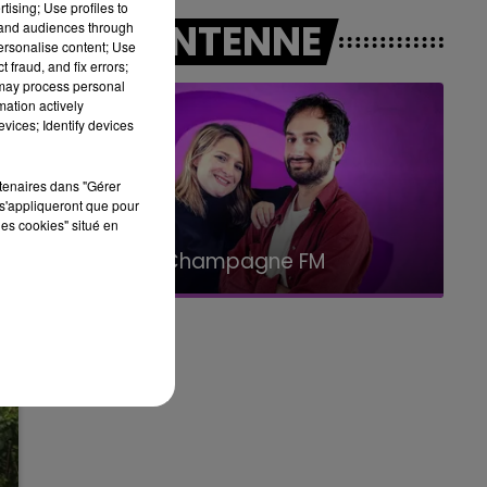
tising; Use profiles to
14h00 - 15h00
A L'ANTENNE
tand audiences through
LA RADIO POP
personalise content; Use
 fraud, and fix errors;
 may process personal
mation actively
vices; Identify devices
rtenaires dans "Gérer
s'appliqueront que pour
les cookies" situé en
19h00 - 19h15
LA POP MACHINE - CHAMPAGNE FM