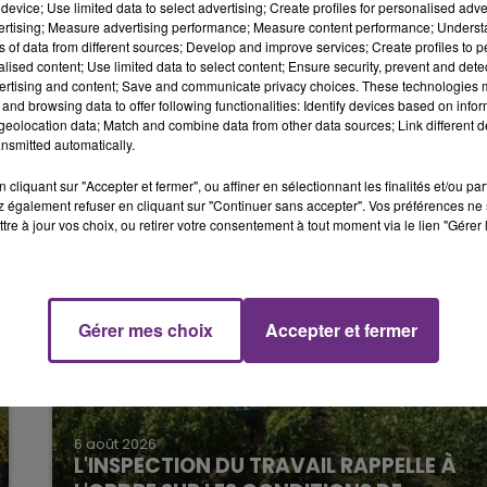
device; Use limited data to select advertising; Create profiles for personalised adver
10h00 - 14h00
vertising; Measure advertising performance; Measure content performance; Unders
LE TICKET DE CAISSE
ns of data from different sources; Develop and improve services; Create profiles to 
alised content; Use limited data to select content; Ensure security, prevent and detect
ertising and content; Save and communicate privacy choices. These technologies
and browsing data to offer following functionalities: Identify devices based on infor
eolocation data; Match and combine data from other data sources; Link different de
nsmitted automatically.
cliquant sur "Accepter et fermer", ou affiner en sélectionnant les finalités et/ou pa
 également refuser en cliquant sur "Continuer sans accepter". Vos préférences ne 
tre à jour vos choix, ou retirer votre consentement à tout moment via le lien "Gérer 
15h00 - 19h00
Le Club Champagne FM
Gérer mes choix
Accepter et fermer
6 août 2026
L'INSPECTION DU TRAVAIL RAPPELLE À