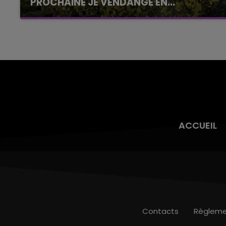
PROCHAINE JE VENDANGE EN...
La vendange en Champagne a débuté ce jeudi
6 août dans la commune de Montgueux (Aube).
Du jamais vu !
ACCUEIL
Contacts
Règleme