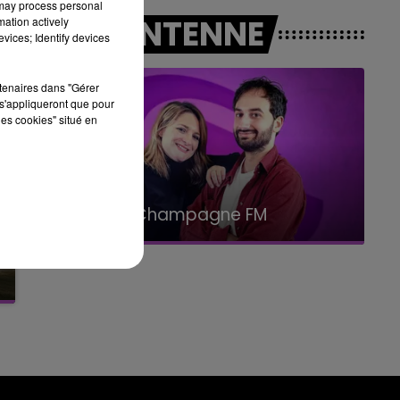
 may process personal
14h00 - 15h00
A L'ANTENNE
mation actively
LA RADIO POP
vices; Identify devices
rtenaires dans "Gérer
s'appliqueront que pour
les cookies" situé en
15h00 - 19h00
Le Club Champagne FM