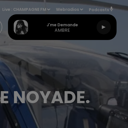
Live :
CHAMPAGNE FM
Webradios
Podcasts
J'me Demande
AMBRE
NE NOYADE.