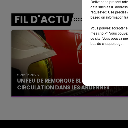
Deliver and present adv
6h00 - 10h00
data such as IP address 
LA FAMILLE
requested; Use precise g
FIL D'ACTU
based on information tra
Vous pouvez accepter en 
mes choix". Vous pouvez
ce site. Vous pouvez met
bas de chaque page.
10h00 - 14h00
LE TICKET DE CAISSE
5 août 2026
UN FEU DE REMORQUE BLOQUE LA
CIRCULATION DANS LES ARDENNES
Un feu de remorque s'est déclaré ce mercredi
en fin de matinée sur l'A34.