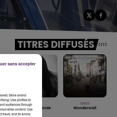
TITRES DIFFUSÉS
6h29
6h29
6h25
6h25
uer sans accepter
erest: Store and/or
tising; Use profiles to
AMBRE
OASIS
tand audiences through
J'me Demande
Wonderwall
personalise content; Use
 fraud, and fix errors;