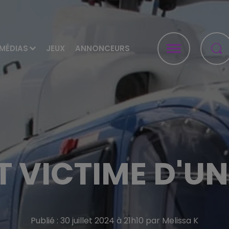
MÉDIAS
JEUX
ANNONCEURS
 VICTIME D'U
Publié : 30 juillet 2024 à 21h10 par Melissa K