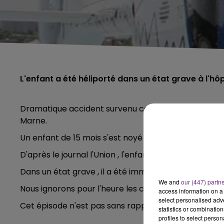
L'enfant a été héliporté dans un état grave à l'hôp
Dramatique accident survenu ce mardi 30 juillet 2
Marne.
Un enfant de 15 mois s'est noyé dans une piscine pri
D'après le journal l'Union , l'enfant avait été réanim
Dans un état grave , il a été immédiatement hélipor
We and
our (447) partn
Nous ignorons pour l'heure les circonstances de l'ac
access information on a 
select personalised ad
Cet épisode n'est pas sans rappeler
l'incident surve
statistics or combinatio
profiles to select person