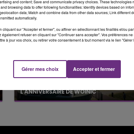
ertising and content; Save and communicate privacy choices. These technologies
10h00 - 14h00
and browsing data to offer following functionalities: Identify devices based on infor
LE TICKET DE CAISSE
eolocation data; Match and combine data from other data sources; Link different de
nsmitted automatically.
cliquant sur "Accepter et fermer", ou affiner en sélectionnant les finalités et/ou pa
 également refuser en cliquant sur "Continuer sans accepter". Vos préférences ne 
tre à jour vos choix, ou retirer votre consentement à tout moment via le lien "Gérer 
14h00 - 15h00
Gérer mes choix
Accepter et fermer
La Radio Pop
5 août 2026
VENEZ FÊTER CE WEEK-END
L'ANNIVERSAIRE DE WOINIC
Ce samedi 8 août sera un grand jour :
l'anniversaire du plus gros sanglier du monde.
Une fête est donc organisée et vous êtes tous
conviés !