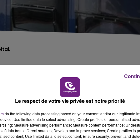
ital.
024 à Val-des-Marais, près de Fère-Champenoise dans la
Contin
vée.
é , et donc, conscient à l'arrivée des pompiers.
Le respect de votre vie privée est notre priorité
té , au CHU de Reims.
ers
do the following data processing based on your consent and/or our legitimate int
cident.
device; Use limited data to select advertising; Create profiles for personalised adver
vertising; Measure advertising performance; Measure content performance; Unders
nu le samedi 13 juillet dans l'Aube.
ns of data from different sources; Develop and improve services; Create profiles to 
alised content; Use limited data to select content; Ensure security, prevent and detect