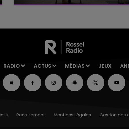
C'était l'une des institutions du centre-ville
rémois. Le magasin JouéClub est contraint de
fermer ses portes.
RADIO
ACTUS
MÉDIAS
JEUX
AN
nts
Recrutement
Mentions Légales
Gestion des 