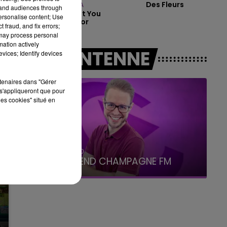
Des Fleurs
RIHANNA
tand audiences through
This Is What You
personalise content; Use
Came For
 fraud, and fix errors;
7h00 - 12h00
 may process personal
LE WEEK-END CHAMPAGNE FM
mation actively
A L'ANTENNE
vices; Identify devices
rtenaires dans "Gérer
s'appliqueront que pour
les cookies" situé en
16h00 - 20h00
LE WEEK-END CHAMPAGNE FM