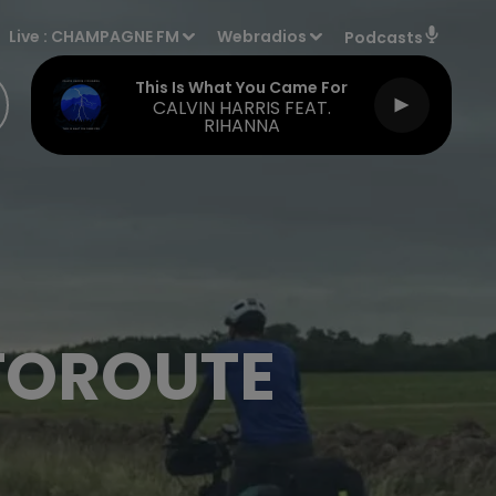
Live :
CHAMPAGNE FM
Webradios
Podcasts
This Is What You Came For
CALVIN HARRIS FEAT.
RIHANNA
UTOROUTE