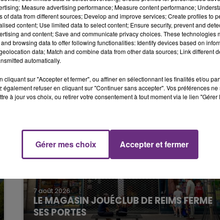
vertising; Measure advertising performance; Measure content performance; Unders
ns of data from different sources; Develop and improve services; Create profiles to 
alised content; Use limited data to select content; Ensure security, prevent and detect
16h00 - 20h00
ertising and content; Save and communicate privacy choices. These technologies
LE WEEK-END CHAMPAGNE FM
and browsing data to offer following functionalities: Identify devices based on infor
eolocation data; Match and combine data from other data sources; Link different de
nsmitted automatically.
cliquant sur "Accepter et fermer", ou affiner en sélectionnant les finalités et/ou pa
 également refuser en cliquant sur "Continuer sans accepter". Vos préférences ne 
tre à jour vos choix, ou retirer votre consentement à tout moment via le lien "Gérer 
Gérer mes choix
Accepter et fermer
7h00 - 12h00
M
LE WEEK-END CHAMPAGNE FM
7 août 2026
LE MAGASIN JOUÉCLUB DE REIMS FERME
SES PORTES