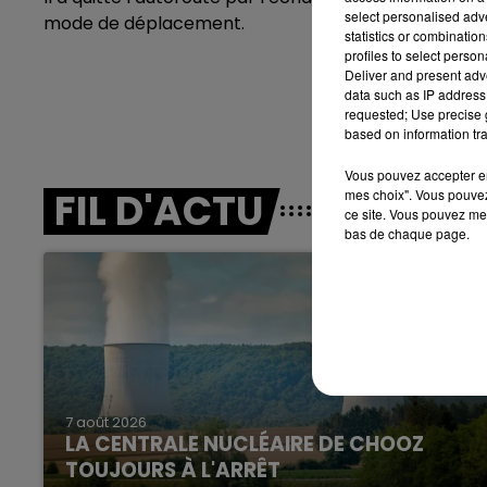
select personalised ad
mode de déplacement.
statistics or combinatio
profiles to select person
7h00 - 12h00
Deliver and present adv
LE WEEK-END CHAMPAGNE FM
data such as IP address 
requested; Use precise g
based on information tra
Vous pouvez accepter en 
FIL D'ACTU
mes choix". Vous pouvez
ce site. Vous pouvez met
bas de chaque page.
16h00 - 20h00
GNE FM
LE WEEK-END CHAMPAGNE F
7 août 2026
LA CENTRALE NUCLÉAIRE DE CHOOZ
TOUJOURS À L'ARRÊT