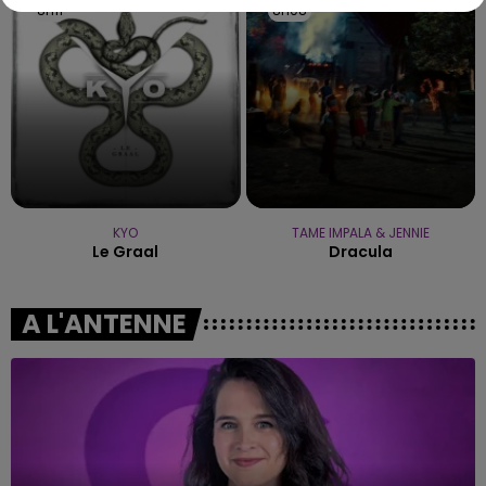
8h11
8h11
8h08
8h08
KYO
TAME IMPALA & JENNIE
Le Graal
Dracula
A L'ANTENNE