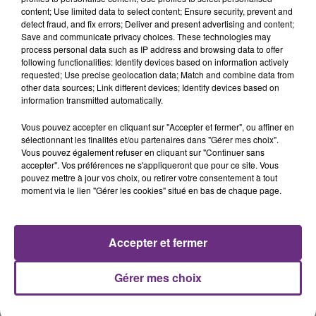
7 août 2026
content; Use limited data to select content; Ensure security, prevent and
LA CENTRALE NUCLÉAIRE DE CHOOZ
detect fraud, and fix errors; Deliver and present advertising and content;
Save and communicate privacy choices. These technologies may
TOUJOURS À L'ARRÊT
process personal data such as IP address and browsing data to offer
Cela fait déjà une semaine que la centrale
following functionalities: Identify devices based on information actively
nucléaire ardennaise est à l'arrêt. Une situation
requested; Use precise geolocation data; Match and combine data from
other data sources; Link different devices; Identify devices based on
justifiée par la sécheresse intense qui est toujours
information transmitted automatically.
présente.
Vous pouvez accepter en cliquant sur "Accepter et fermer", ou affiner en
sélectionnant les finalités et/ou partenaires dans "Gérer mes choix".
Vous pouvez également refuser en cliquant sur "Continuer sans
accepter". Vos préférences ne s'appliqueront que pour ce site. Vous
pouvez mettre à jour vos choix, ou retirer votre consentement à tout
7 août 2026
moment via le lien "Gérer les cookies" situé en bas de chaque page.
LE MAGASIN JOUÉCLUB DE REIMS FERME
SES PORTES
C'était l'une des institutions du centre-ville
Accepter et fermer
rémois. Le magasin JouéClub est contraint de
fermer ses portes.
TITRES DIFFUSÉS
Gérer mes choix