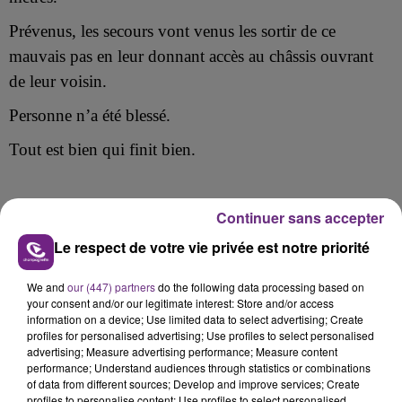
Prévenus, les secours vont venus les sortir de ce
mauvais pas en leur donnant accès au châssis ouvrant
de leur voisin.
Personne n’a été blessé.
Tout est bien qui finit bien.
Continuer sans accepter
FIL D'ACTU
Le respect de votre vie privée est notre priorité
We and
our (447) partners
do the following data processing based on
your consent and/or our legitimate interest: Store and/or access
information on a device; Use limited data to select advertising; Create
profiles for personalised advertising; Use profiles to select personalised
advertising; Measure advertising performance; Measure content
performance; Understand audiences through statistics or combinations
of data from different sources; Develop and improve services; Create
profiles to personalise content; Use profiles to select personalised