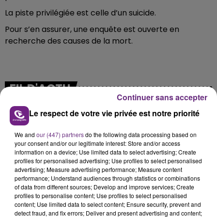
La piste privilégiée est celle d’un suicide.
Pour s’en assurer, une enquête est ouverte en
recherche des causes de la mort.
FIL D'ACTU
Continuer sans accepter
Le respect de votre vie privée est notre priorité
We and
our (447) partners
do the following data processing based on
your consent and/or our legitimate interest: Store and/or access
information on a device; Use limited data to select advertising; Create
profiles for personalised advertising; Use profiles to select personalised
advertising; Measure advertising performance; Measure content
performance; Understand audiences through statistics or combinations
7 août 2026
of data from different sources; Develop and improve services; Create
LA CENTRALE NUCLÉAIRE DE CHOOZ
profiles to personalise content; Use profiles to select personalised
TOUJOURS À L'ARRÊT
content; Use limited data to select content; Ensure security, prevent and
detect fraud, and fix errors; Deliver and present advertising and content;
Cela fait déjà une semaine que la centrale