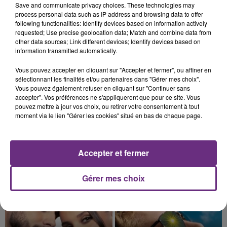
Save and communicate privacy choices. These technologies may
nucléaire ardennaise est à l'arrêt. Une situation
process personal data such as IP address and browsing data to offer
justifiée par la sécheresse intense qui est toujours
following functionalities: Identify devices based on information actively
requested; Use precise geolocation data; Match and combine data from
présente.
other data sources; Link different devices; Identify devices based on
information transmitted automatically.
Vous pouvez accepter en cliquant sur "Accepter et fermer", ou affiner en
sélectionnant les finalités et/ou partenaires dans "Gérer mes choix".
Vous pouvez également refuser en cliquant sur "Continuer sans
7 août 2026
accepter". Vos préférences ne s'appliqueront que pour ce site. Vous
LE MAGASIN JOUÉCLUB DE REIMS FERME
pouvez mettre à jour vos choix, ou retirer votre consentement à tout
SES PORTES
moment via le lien "Gérer les cookies" situé en bas de chaque page.
C'était l'une des institutions du centre-ville
rémois. Le magasin JouéClub est contraint de
fermer ses portes.
Accepter et fermer
TITRES DIFFUSÉS
Gérer mes choix
18h39
18h39
18h36
18h36