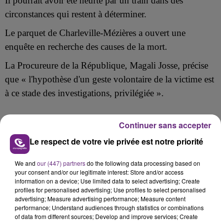
Il pourrait avoir été heurté
par un train dans des
circonstances qui restent à déterminer.
Le parquet de Charleville-Mézières a ouvert une
enquête en recherche des causes de la mort.
La Procureure de la République, Magali Josse, précise
que « l'hypothèse d'un geste volontaire de la victime est
à ce stade des investigations, privilégiée ».
Continuer sans accepter
FIL D'ACTU
Le respect de votre vie privée est notre priorité
We and
our (447) partners
do the following data processing based on
your consent and/or our legitimate interest: Store and/or access
information on a device; Use limited data to select advertising; Create
profiles for personalised advertising; Use profiles to select personalised
advertising; Measure advertising performance; Measure content
performance; Understand audiences through statistics or combinations
of data from different sources; Develop and improve services; Create