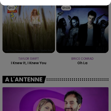
9h11
9h11
9h08
9h08
TAYLOR SWIFT
BRICE CONRAD
I Knew It, I Knew You
Oh La
A L'ANTENNE