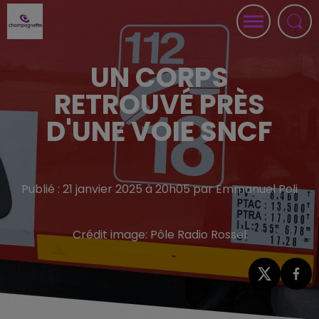
UN CORPS
RETROUVÉ PRÈS
D'UNE VOIE SNCF
Publié : 21 janvier 2025 à 20h05 par Emmanuel Poli
Crédit image:
Pôle Radio Rossel