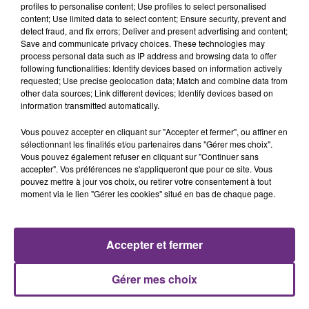
profiles to personalise content; Use profiles to select personalised
content; Use limited data to select content; Ensure security, prevent and
6 août 2026
detect fraud, and fix errors; Deliver and present advertising and content;
SI TOUT LE MONDE FAIT ÇA, MOI L'ANNÉE
Save and communicate privacy choices. These technologies may
PROCHAINE JE VENDANGE EN...
process personal data such as IP address and browsing data to offer
following functionalities: Identify devices based on information actively
La vendange en Champagne a débuté ce jeudi 6
requested; Use precise geolocation data; Match and combine data from
août dans la commune de Montgueux (Aube). Du
other data sources; Link different devices; Identify devices based on
jamais vu !
information transmitted automatically.
Vous pouvez accepter en cliquant sur "Accepter et fermer", ou affiner en
sélectionnant les finalités et/ou partenaires dans "Gérer mes choix".
Vous pouvez également refuser en cliquant sur "Continuer sans
accepter". Vos préférences ne s'appliqueront que pour ce site. Vous
pouvez mettre à jour vos choix, ou retirer votre consentement à tout
moment via le lien "Gérer les cookies" situé en bas de chaque page.
6 août 2026
L'INSPECTION DU TRAVAIL RAPPELLE À
L'ORDRE SUR LES CONDITIONS DE...
Alors que les dates de début des vendange 2026
Accepter et fermer
s'est avéré être plus précoce que prévu,
l'inspection du Travail en profite pour rappeler
Gérer mes choix
TITRES DIFFUSÉS
les conditions de...