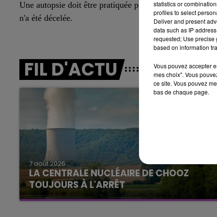
statistics or combinatio
Une autopsie doit être pratiquée pour déterminer les ca
7h00 - 11h00
profiles to select person
BEST OF
n'a été décelée
.
Deliver and present adv
data such as IP address 
requested; Use precise g
based on information tra
FIL D'ACTU
Vous pouvez accepter en 
mes choix". Vous pouvez
ce site. Vous pouvez met
bas de chaque page.
16h00 - 20h00
agne FM
Le Week-end Champagne 
7 août 2026
LA CENTRALE NUCLÉAIRE DE CHOOZ
TOUJOURS À L'ARRÊT
Cela fait déjà une semaine que la centrale
nucléaire ardennaise est à l'arrêt. Une situation