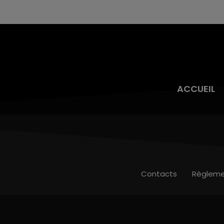
justifiée par la sécheresse intense qui est
toujours présente.
ACCUEIL
Contacts
Règleme