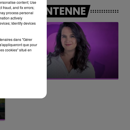
personalise content; Use
16h00 - 20h00
A L'ANTENNE
 fraud, and fix errors;
LE WEEK-END CHAMPAGNE FM
 may process personal
mation actively
vices; Identify devices
rtenaires dans "Gérer
s'appliqueront que pour
les cookies" situé en
11h00 - 16h00
Le week-end Champagne FM