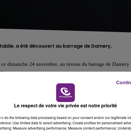
établie, a été découvert au barrage de Damery,
s, ce dimanche 24 novembre, au niveau du barrage de Damery
on.
Contin
igables de France ont découvert un homme sans vie.
’années, n’a pas encore été établie.
Le respect de votre vie privée est notre priorité
 gendarmerie d’Épernay précise qu'aucune disparition n’a été
ers
do the following data processing based on your consent and/or our legitimate int
device; Use limited data to select advertising; Create profiles for personalised adver
vertising; Measure advertising performance; Measure content performance; Unders