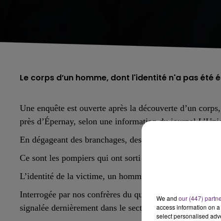
Le corps d’un homme, dont l'identité n'a pas été 
Une enquête est ouverte après la découverte d’un corp
près d’Épernay, selon une information du journal L’Uni
En dégageant des branchages, des agents des Voies nav
Ce sont les pompiers qui ont sorti le corps de l’eau.
L’identité de la victime, un homme d’une cinquantaine d
Interrogée par nos confrères du quotidien régional, « la
We and
our (447) partn
signalée dernièrement dans le secteur.
access information on a 
select personalised ad