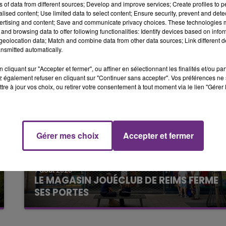
ns of data from different sources; Develop and improve services; Create profiles to 
uses de la mort mais
aucune trace d'une intervention extérieure
11h00 - 16h00
alised content; Use limited data to select content; Ensure security, prevent and detect
LE WEEK-END CHAMPAGNE FM
ertising and content; Save and communicate privacy choices. These technologies
and browsing data to offer following functionalities: Identify devices based on infor
eolocation data; Match and combine data from other data sources; Link different de
nsmitted automatically.
cliquant sur "Accepter et fermer", ou affiner en sélectionnant les finalités et/ou pa
 également refuser en cliquant sur "Continuer sans accepter". Vos préférences ne 
tre à jour vos choix, ou retirer votre consentement à tout moment via le lien "Gérer 
7h00 - 11h00
FM
BEST OF
Gérer mes choix
Accepter et fermer
7 août 2026
LE MAGASIN JOUÉCLUB DE REIMS FERME
SES PORTES
C'était l'une des institutions du centre-ville
rémois. Le magasin JouéClub est contraint de