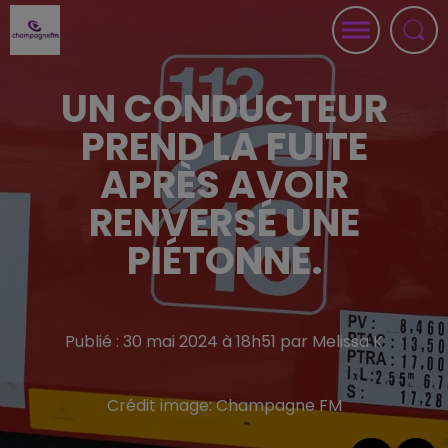
UN CONDUCTEUR
PREND LA FUITE
APRÈS AVOIR
RENVERSÉ UNE
PIÉTONNE.
Publié : 30 mai 2024 à 18h51 par Melissa K
Crédit image:
Champagne FM