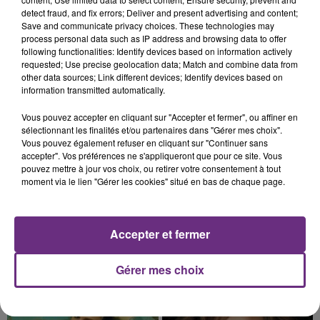
UN FEU DE REMORQUE BLOQUE LA
detect fraud, and fix errors; Deliver and present advertising and content;
CIRCULATION DANS LES ARDENNES
Save and communicate privacy choices. These technologies may
Un feu de remorque s'est déclaré ce mercredi en
process personal data such as IP address and browsing data to offer
fin de matinée sur l'A34.
following functionalities: Identify devices based on information actively
requested; Use precise geolocation data; Match and combine data from
other data sources; Link different devices; Identify devices based on
information transmitted automatically.
Vous pouvez accepter en cliquant sur "Accepter et fermer", ou affiner en
sélectionnant les finalités et/ou partenaires dans "Gérer mes choix".
Vous pouvez également refuser en cliquant sur "Continuer sans
accepter". Vos préférences ne s'appliqueront que pour ce site. Vous
5 août 2026
pouvez mettre à jour vos choix, ou retirer votre consentement à tout
VENEZ FÊTER CE WEEK-END
moment via le lien "Gérer les cookies" situé en bas de chaque page.
L'ANNIVERSAIRE DE WOINIC
Ce samedi 8 août sera un grand jour :
l'anniversaire du plus gros sanglier du monde.
Accepter et fermer
Une fête est donc organisée et vous êtes tous
TITRES DIFFUSÉS
conviés !
Gérer mes choix
13h44
13h44
13h40
13h40