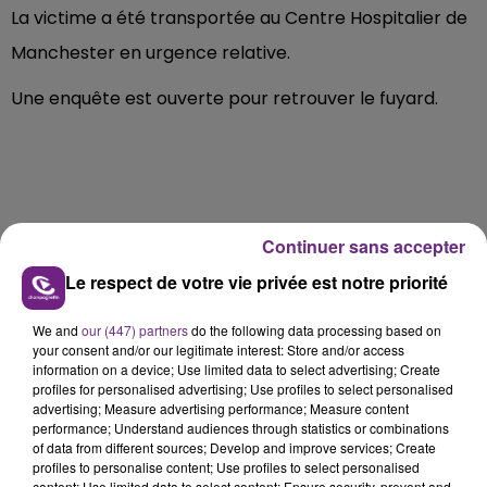
La victime a été transportée au Centre Hospitalier de
Manchester en urgence relative.
Une enquête est ouverte pour retrouver le fuyard.
Continuer sans accepter
FIL D'ACTU
Le respect de votre vie privée est notre priorité
We and
our (447) partners
do the following data processing based on
your consent and/or our legitimate interest: Store and/or access
information on a device; Use limited data to select advertising; Create
profiles for personalised advertising; Use profiles to select personalised
advertising; Measure advertising performance; Measure content
performance; Understand audiences through statistics or combinations
of data from different sources; Develop and improve services; Create
5 août 2026
profiles to personalise content; Use profiles to select personalised
content; Use limited data to select content; Ensure security, prevent and