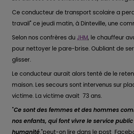
16h00 - 20h00
LE WEEK-END CHAMPAGNE FM
Ce conducteur de transport scolaire a perdu 
travail" ce jeudi matin, à Dinteville, une c
Selon nos confrères du
JHM
,
le chauffeur av
pour nettoyer le pare-brise. Oubliant de se
glisser.
Le conducteur aurait alors tenté de le reteni
maison.
Les secours sont intervenus sur pl
victime. La victime avait 73 ans.
"
Ce sont des femmes et des hommes comme
7h00 - 12h00
nos enfants, qui font vivre le service publi
GNE FM
LE WEEK-END CHAMPAGNE F
humanité
."peut-on lire dans le post Faceb