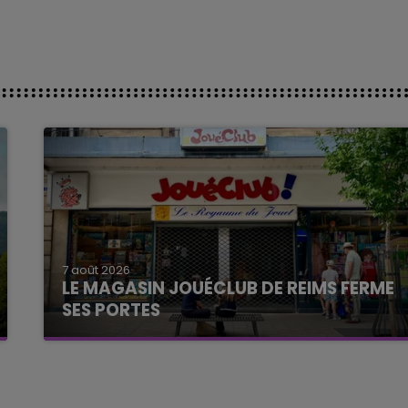
7 août 2026
LE MAGASIN JOUÉCLUB DE REIMS FERME
SES PORTES
C'était l'une des institutions du centre-ville
rémois. Le magasin JouéClub est contraint de
fermer ses portes.