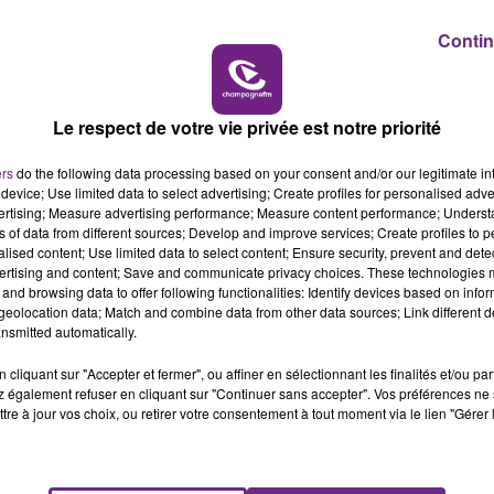
Contin
ce dès aujourd’hui pour accompagner les témoin
.
Le respect de votre vie privée est notre priorité
ers
do the following data processing based on your consent and/or our legitimate int
device; Use limited data to select advertising; Create profiles for personalised adver
vertising; Measure advertising performance; Measure content performance; Unders
ns of data from different sources; Develop and improve services; Create profiles to 
alised content; Use limited data to select content; Ensure security, prevent and detect
ertising and content; Save and communicate privacy choices. These technologies
and browsing data to offer following functionalities: Identify devices based on infor
eolocation data; Match and combine data from other data sources; Link different de
nsmitted automatically.
cliquant sur "Accepter et fermer", ou affiner en sélectionnant les finalités et/ou pa
 également refuser en cliquant sur "Continuer sans accepter". Vos préférences ne 
tre à jour vos choix, ou retirer votre consentement à tout moment via le lien "Gérer 