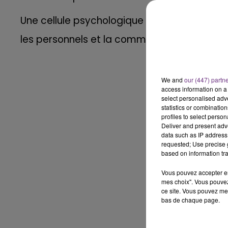
Une cellule psychologique est mise en pla
les personnels et la communauté éducative
We and
our (447) partn
access information on a 
select personalised ad
statistics or combinatio
profiles to select person
Deliver and present adv
data such as IP address 
requested; Use precise g
based on information tra
Vous pouvez accepter en 
mes choix". Vous pouvez
ce site. Vous pouvez met
bas de chaque page.