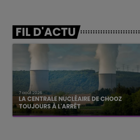
FIL D'ACTU
7 août 2026
LA CENTRALE NUCLÉAIRE DE CHOOZ
TOUJOURS À L'ARRÊT
Cela fait déjà une semaine que la centrale
nucléaire ardennaise est à l'arrêt. Une situation
justifiée par la sécheresse intense qui est
toujours présente.