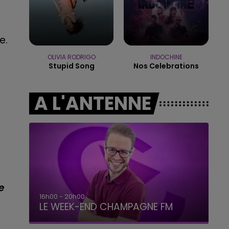
16h00 - 20h00
LE WEEK-END CHAMPAGNE FM
e.
OLIVIA RODRIGO
INDOCHINE
Stupid Song
Nos Celebrations
A L'ANTENNE
e
7h00 - 12h00
LE WEEK-END CHAMPAGNE FM