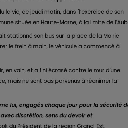
7h00 - 12h00
LE WEEK-END CHAMPAGNE FM
la vie, ce jeudi matin, dans "l’exercice de son
ommune située en Haute-Marne, à la limite de l’Aub
ait stationné son bus sur la place de la Mairie
rrer le frein à main, le véhicule a commencé à
r, en vain, et a fini écrasé contre le mur d’une
ace, mais ne sont pas parvenus à réanimer la
 lui, engagés chaque jour pour la sécurité d
16h00 - 20h00
c avec discrétion, sens du devoir et
M
LE WEEK-END CHAMPAGNE FM
ook du Président de la région Grand-Est.