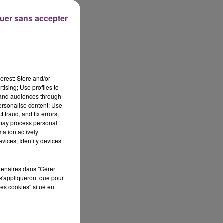
uer sans accepter
s,
erest: Store and/or
tising; Use profiles to
tand audiences through
personalise content; Use
 fraud, and fix errors;
 may process personal
mation actively
vices; Identify devices
rtenaires dans "Gérer
s'appliqueront que pour
les cookies" situé en