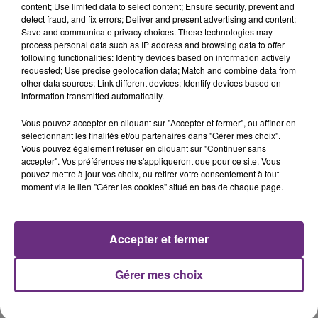
content; Use limited data to select content; Ensure security, prevent and
LA CENTRALE NUCLÉAIRE DE CHOOZ
detect fraud, and fix errors; Deliver and present advertising and content;
TOUJOURS À L'ARRÊT
Save and communicate privacy choices. These technologies may
process personal data such as IP address and browsing data to offer
Cela fait déjà une semaine que la centrale
following functionalities: Identify devices based on information actively
nucléaire ardennaise est à l'arrêt. Une situation
requested; Use precise geolocation data; Match and combine data from
justifiée par la sécheresse intense qui est toujours
other data sources; Link different devices; Identify devices based on
information transmitted automatically.
présente.
Vous pouvez accepter en cliquant sur "Accepter et fermer", ou affiner en
sélectionnant les finalités et/ou partenaires dans "Gérer mes choix".
Vous pouvez également refuser en cliquant sur "Continuer sans
accepter". Vos préférences ne s'appliqueront que pour ce site. Vous
pouvez mettre à jour vos choix, ou retirer votre consentement à tout
7 août 2026
moment via le lien "Gérer les cookies" situé en bas de chaque page.
LE MAGASIN JOUÉCLUB DE REIMS FERME
SES PORTES
C'était l'une des institutions du centre-ville
Accepter et fermer
rémois. Le magasin JouéClub est contraint de
fermer ses portes.
TITRES DIFFUSÉS
Gérer mes choix
8h58
8h58
8h55
8h55