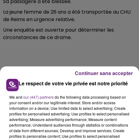
Sa passagère a été blessée.
La jeune femme de 26 ans a été transportée au CHU
de Reims en urgence relative.
Une enquête est ouverte pour déterminer les
circonstances de ce drame.
Continuer sans accepter
FIL D'ACTU
Le respect de votre vie privée est notre priorité
We and
our (447) partners
do the following data processing based on
your consent and/or our legitimate interest: Store and/or access
information on a device; Use limited data to select advertising; Create
profiles for personalised advertising; Use profiles to select personalised
advertising; Measure advertising performance; Measure content
performance; Understand audiences through statistics or combinations
of data from different sources; Develop and improve services; Create
profiles to personalise content; Use profiles to select personalised
7 août 2026