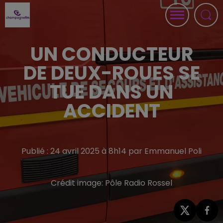
UN CONDUCTEUR
DE DEUX-ROUES SE
TUE DANS UN
ACCIDENT
Publié : 24 avril 2025 à 8h14 par Emmanuel Poli
Crédit image:
Pôle Radio Rossel