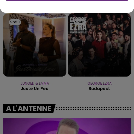
TITRES DIFFUSÉS
9h50
9h50
9h46
9h46
JUNGELI & EMMA
GEORGE EZRA
Juste Un Peu
Budapest
A L'ANTENNE