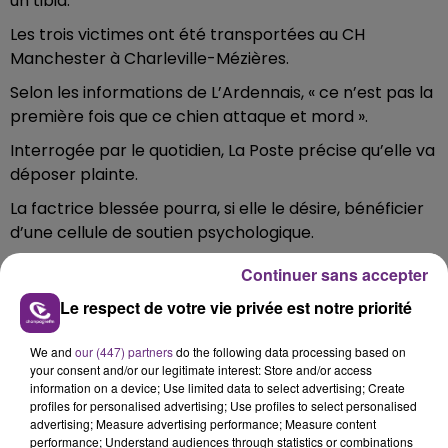
un tibia.
Les trois victimes ont été transportées au CH
Manchester à Charleville-Mézières.
Selon les informations de
L’Ardennais
, « ce n’est pas la
première fois que ce chien attaque et mord ».
Interrogée par le quotidien, La Poste précise qu’elle va
déposer plainte.
La factrice blessée pourra, si elle le désire, bénéficier
d’une cellule de soutien psychologique.
Continuer sans accepter
Le respect de votre vie privée est notre priorité
FIL D'ACTU
We and
our (447) partners
do the following data processing based on
your consent and/or our legitimate interest: Store and/or access
information on a device; Use limited data to select advertising; Create
profiles for personalised advertising; Use profiles to select personalised
advertising; Measure advertising performance; Measure content
performance; Understand audiences through statistics or combinations