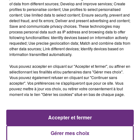
of data from different sources; Develop and improve services; Create
profiles to personalise content; Use profiles to select personalised
content; Use limited data to select content; Ensure security, prevent and
detect fraud, and fix errors; Deliver and present advertising and content;
7 août 2026
Save and communicate privacy choices. These technologies may
LA CENTRALE NUCLÉAIRE DE CHOOZ
process personal data such as IP address and browsing data to offer
TOUJOURS À L'ARRÊT
following functionalities: Identify devices based on information actively
requested; Use precise geolocation data; Match and combine data from
Cela fait déjà une semaine que la centrale
other data sources; Link different devices; Identify devices based on
nucléaire ardennaise est à l'arrêt. Une situation
information transmitted automatically.
justifiée par la sécheresse intense qui est toujours
Vous pouvez accepter en cliquant sur "Accepter et fermer", ou affiner en
présente.
sélectionnant les finalités et/ou partenaires dans "Gérer mes choix".
Vous pouvez également refuser en cliquant sur "Continuer sans
accepter". Vos préférences ne s'appliqueront que pour ce site. Vous
pouvez mettre à jour vos choix, ou retirer votre consentement à tout
moment via le lien "Gérer les cookies" situé en bas de chaque page.
7 août 2026
LE MAGASIN JOUÉCLUB DE REIMS FERME
SES PORTES
Accepter et fermer
C'était l'une des institutions du centre-ville
rémois. Le magasin JouéClub est contraint de
Gérer mes choix
fermer ses portes.