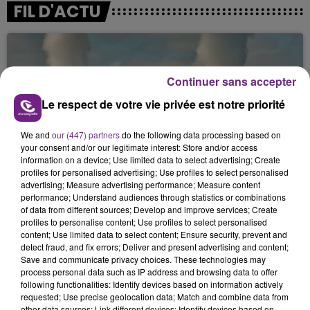
FIL D'ACTU
Continuer sans accepter
Le respect de votre vie privée est notre priorité
We and
our (447) partners
do the following data processing based on
7 août 2026
your consent and/or our legitimate interest: Store and/or access
LA CENTRALE NUCLÉAIRE DE CHOOZ
information on a device; Use limited data to select advertising; Create
profiles for personalised advertising; Use profiles to select personalised
TOUJOURS À L'ARRÊT
advertising; Measure advertising performance; Measure content
Cela fait déjà une semaine que la centrale
performance; Understand audiences through statistics or combinations
nucléaire ardennaise est à l'arrêt. Une situation
of data from different sources; Develop and improve services; Create
profiles to personalise content; Use profiles to select personalised
justifiée par la sécheresse intense qui est toujours
content; Use limited data to select content; Ensure security, prevent and
présente.
detect fraud, and fix errors; Deliver and present advertising and content;
Save and communicate privacy choices. These technologies may
process personal data such as IP address and browsing data to offer
following functionalities: Identify devices based on information actively
requested; Use precise geolocation data; Match and combine data from
other data sources; Link different devices; Identify devices based on