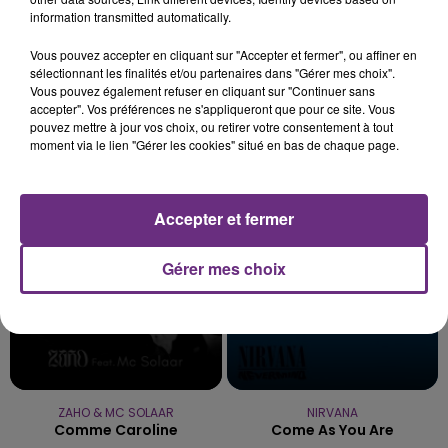
7 août 2026
information transmitted automatically.
LE MAGASIN JOUÉCLUB DE REIMS FERME
SES PORTES
Vous pouvez accepter en cliquant sur "Accepter et fermer", ou affiner en
sélectionnant les finalités et/ou partenaires dans "Gérer mes choix".
C'était l'une des institutions du centre-ville
Vous pouvez également refuser en cliquant sur "Continuer sans
rémois. Le magasin JouéClub est contraint de
accepter". Vos préférences ne s'appliqueront que pour ce site. Vous
pouvez mettre à jour vos choix, ou retirer votre consentement à tout
fermer ses portes.
TITRES DIFFUSÉS
moment via le lien "Gérer les cookies" situé en bas de chaque page.
10h07
10h07
10h04
10h04
Accepter et fermer
Gérer mes choix
ZAHO & MC SOLAAR
NIRVANA
Comme Caroline
Come As You Are