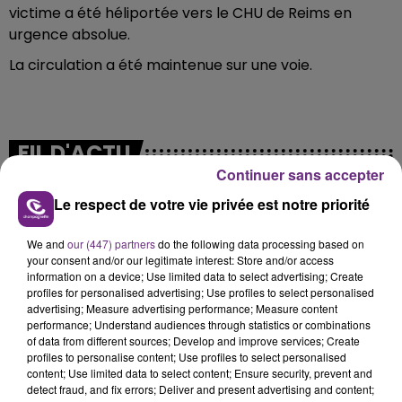
victime a été héliportée vers le CHU de Reims en
urgence absolue.
La circulation a été maintenue sur une voie.
FIL D'ACTU
Continuer sans accepter
Le respect de votre vie privée est notre priorité
We and
our (447) partners
do the following data processing based on
your consent and/or our legitimate interest: Store and/or access
information on a device; Use limited data to select advertising; Create
profiles for personalised advertising; Use profiles to select personalised
advertising; Measure advertising performance; Measure content
performance; Understand audiences through statistics or combinations
7 août 2026
of data from different sources; Develop and improve services; Create
LA CENTRALE NUCLÉAIRE DE CHOOZ
profiles to personalise content; Use profiles to select personalised
TOUJOURS À L'ARRÊT
content; Use limited data to select content; Ensure security, prevent and
Cela fait déjà une semaine que la centrale
detect fraud, and fix errors; Deliver and present advertising and content;