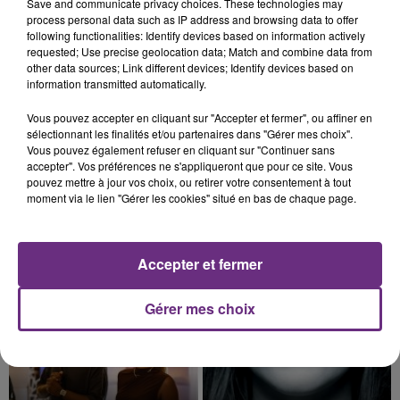
Save and communicate privacy choices. These technologies may
nucléaire ardennaise est à l'arrêt. Une situation
process personal data such as IP address and browsing data to offer
justifiée par la sécheresse intense qui est toujours
following functionalities: Identify devices based on information actively
présente.
requested; Use precise geolocation data; Match and combine data from
other data sources; Link different devices; Identify devices based on
information transmitted automatically.
Vous pouvez accepter en cliquant sur "Accepter et fermer", ou affiner en
sélectionnant les finalités et/ou partenaires dans "Gérer mes choix".
7 août 2026
Vous pouvez également refuser en cliquant sur "Continuer sans
LE MAGASIN JOUÉCLUB DE REIMS FERME
accepter". Vos préférences ne s'appliqueront que pour ce site. Vous
pouvez mettre à jour vos choix, ou retirer votre consentement à tout
SES PORTES
moment via le lien "Gérer les cookies" situé en bas de chaque page.
C'était l'une des institutions du centre-ville
rémois. Le magasin JouéClub est contraint de
fermer ses portes.
TITRES DIFFUSÉS
Accepter et fermer
Gérer mes choix
18h30
18h30
18h27
18h27