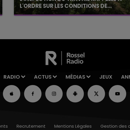
L'ORDRE SUR LES CONDITIONS DE...
Alors que les dates de début des vendange
2026 s'est avéré être plus précoce que prévu,
l'inspection du Travail en profite pour rappeler
les conditions de...
RADIO
ACTUS
MÉDIAS
JEUX
AN
nts
Recrutement
Mentions Légales
Gestion des 