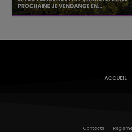
PROCHAINE JE VENDANGE EN...
La vendange en Champagne a débuté ce jeudi
6 août dans la commune de Montgueux (Aube).
Du jamais vu !
ACCUEIL
Contacts
Règleme