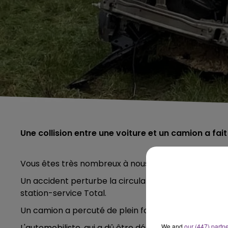
Une collision entre une voiture et un camion a fai
Vous êtes très nombreux à nous l'avoir signalé dès 
Un accident perturbe la circulation sur la RN 44 e
station-service Total.
Un camion a percuté de plein fouet une voiture.
L'automobiliste, qui a dû être désincarcéré, est très
We and
our (447) partn