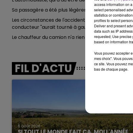
6h00 - 10h00
access information on a 
LA FAMILLE
Sa passagère a été plus légèrement touchée et tran
select personalised ad
statistics or combinatio
Les circonstances de l'accident ne sont pas connues a
profiles to select person
Deliver and present adv
conducteur "aurait tourné à gauche, en quittant la sta
data such as IP address 
Le chauffeur du camion n'a rien pu faire pour l'éviter
requested; Use precise g
based on information tra
Vous pouvez accepter en 
mes choix". Vous pouvez
FIL D'ACTU
ce site. Vous pouvez met
bas de chaque page.
10h00 - 14h00
LE TICKET DE CAISSE
6 août 2026
SI TOUT LE MONDE FAIT ÇA, MOI L'ANNÉE