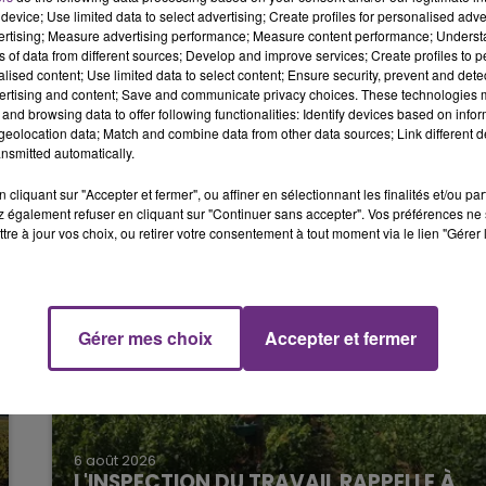
10h00 - 14h00
device; Use limited data to select advertising; Create profiles for personalised adver
LE TICKET DE CAISSE
sportée à l’hôpital.
vertising; Measure advertising performance; Measure content performance; Unders
ns of data from different sources; Develop and improve services; Create profiles to 
vec précision mais, selon le journal L'Union, le
alised content; Use limited data to select content; Ensure security, prevent and detect
ertising and content; Save and communicate privacy choices. These technologies
tion-service, ce qui est interdit à cet endroit".
and browsing data to offer following functionalities: Identify devices based on infor
.
eolocation data; Match and combine data from other data sources; Link different de
nsmitted automatically.
cliquant sur "Accepter et fermer", ou affiner en sélectionnant les finalités et/ou pa
 également refuser en cliquant sur "Continuer sans accepter". Vos préférences ne 
tre à jour vos choix, ou retirer votre consentement à tout moment via le lien "Gérer 
Gérer mes choix
Accepter et fermer
14h00 - 15h00
La Radio Pop
6 août 2026
L'INSPECTION DU TRAVAIL RAPPELLE À