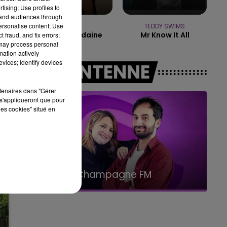
14h00 - 15h00
tising; Use profiles to
LA RADIO POP
tand audiences through
personalise content; Use
ORIA
TEDDY SWIMS
Soiree Mondaine
Mr Know It All
 fraud, and fix errors;
 may process personal
mation actively
vices; Identify devices
A L'ANTENNE
rtenaires dans "Gérer
s'appliqueront que pour
les cookies" situé en
15h00 - 19h00
Le Club Champagne FM