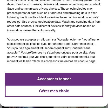
detect fraud, and fix errors; Deliver and present advertising and content;
CIRCULATION DANS LES ARDENNES
Save and communicate privacy choices. These technologies may
Un feu de remorque s'est déclaré ce mercredi en
process personal data such as IP address and browsing data to offer
fin de matinée sur l'A34.
following functionalities: Identify devices based on information actively
requested; Use precise geolocation data; Match and combine data from
other data sources; Link different devices; Identify devices based on
information transmitted automatically.
Vous pouvez accepter en cliquant sur "Accepter et fermer", ou affiner en
sélectionnant les finalités et/ou partenaires dans "Gérer mes choix".
Vous pouvez également refuser en cliquant sur "Continuer sans
accepter". Vos préférences ne s'appliqueront que pour ce site. Vous
5 août 2026
pouvez mettre à jour vos choix, ou retirer votre consentement à tout
VENEZ FÊTER CE WEEK-END
moment via le lien "Gérer les cookies" situé en bas de chaque page.
L'ANNIVERSAIRE DE WOINIC
Ce samedi 8 août sera un grand jour :
l'anniversaire du plus gros sanglier du monde.
Accepter et fermer
Une fête est donc organisée et vous êtes tous
TITRES DIFFUSÉS
conviés !
Gérer mes choix
8h48
8h48
8h44
8h44