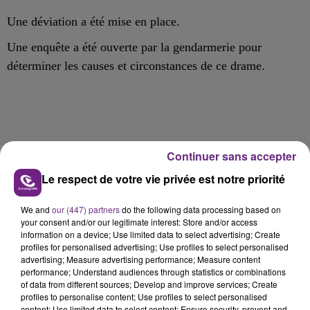
Une déviation a été mise en place.
Une enquête a été ouverte par la gendarmerie pour
déterminer les causes et circonstances de ce drame.
Continuer sans accepter
FIL D'ACTU
Le respect de votre vie privée est notre priorité
We and
our (447) partners
do the following data processing based on
your consent and/or our legitimate interest: Store and/or access
information on a device; Use limited data to select advertising; Create
profiles for personalised advertising; Use profiles to select personalised
advertising; Measure advertising performance; Measure content
performance; Understand audiences through statistics or combinations
of data from different sources; Develop and improve services; Create
5 août 2026
profiles to personalise content; Use profiles to select personalised
UN FEU DE REMORQUE BLOQUE LA
content; Use limited data to select content; Ensure security, prevent and