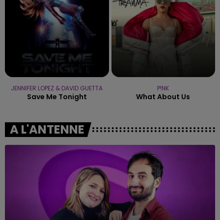
JENNIFER LOPEZ & DAVID GUETTA
P!NK
Save Me Tonight
What About Us
A L'ANTENNE