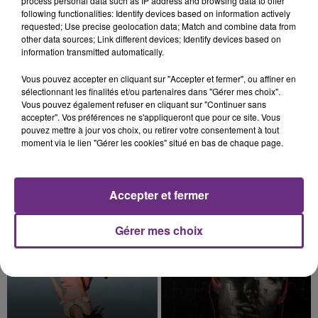
process personal data such as IP address and browsing data to offer
présente.
following functionalities: Identify devices based on information actively
requested; Use precise geolocation data; Match and combine data from
other data sources; Link different devices; Identify devices based on
information transmitted automatically.
Vous pouvez accepter en cliquant sur "Accepter et fermer", ou affiner en
7 août 2026
sélectionnant les finalités et/ou partenaires dans "Gérer mes choix".
LE MAGASIN JOUÉCLUB DE REIMS FERME
Vous pouvez également refuser en cliquant sur "Continuer sans
SES PORTES
accepter". Vos préférences ne s'appliqueront que pour ce site. Vous
pouvez mettre à jour vos choix, ou retirer votre consentement à tout
C'était l'une des institutions du centre-ville
moment via le lien "Gérer les cookies" situé en bas de chaque page.
rémois. Le magasin JouéClub est contraint de
fermer ses portes.
TITRES DIFFUSÉS
Accepter et fermer
18h48
18h48
18h44
18h44
Gérer mes choix