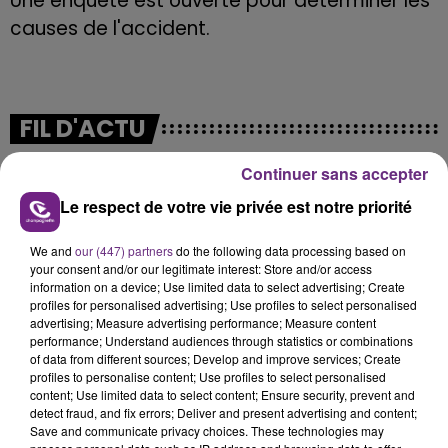
Une enquête est ouverte pour déterminer les
causes de l'accident.
FIL D'ACTU
Continuer sans accepter
Le respect de votre vie privée est notre priorité
We and
our (447) partners
do the following data processing based on
your consent and/or our legitimate interest: Store and/or access
information on a device; Use limited data to select advertising; Create
profiles for personalised advertising; Use profiles to select personalised
7 août 2026
advertising; Measure advertising performance; Measure content
LA CENTRALE NUCLÉAIRE DE CHOOZ
performance; Understand audiences through statistics or combinations
of data from different sources; Develop and improve services; Create
TOUJOURS À L'ARRÊT
profiles to personalise content; Use profiles to select personalised
Cela fait déjà une semaine que la centrale
content; Use limited data to select content; Ensure security, prevent and
detect fraud, and fix errors; Deliver and present advertising and content;
nucléaire ardennaise est à l'arrêt. Une situation
Save and communicate privacy choices. These technologies may
justifiée par la sécheresse intense qui est toujours