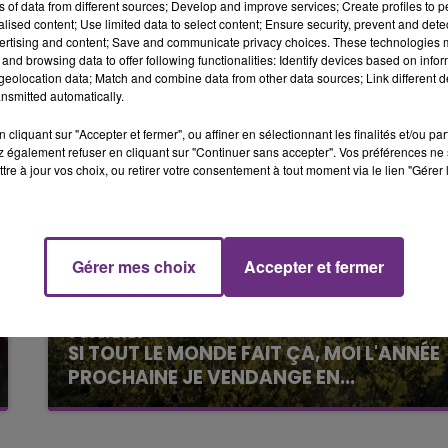
ns of data from different sources; Develop and improve services; Create profiles to 
10h00 - 14h00
alised content; Use limited data to select content; Ensure security, prevent and detect
LE TICKET DE CAISSE
rtée vers le CHU de Reims.
ertising and content; Save and communicate privacy choices. These technologies
and browsing data to offer following functionalities: Identify devices based on infor
eolocation data; Match and combine data from other data sources; Link different de
nsmitted automatically.
cliquant sur "Accepter et fermer", ou affiner en sélectionnant les finalités et/ou pa
 également refuser en cliquant sur "Continuer sans accepter". Vos préférences ne 
tre à jour vos choix, ou retirer votre consentement à tout moment via le lien "Gérer 
Gérer mes choix
Accepter et fermer
14h00 - 15h00
6 août 2026
La Radio Pop
SI TOUT LE MONDE FAIT ÇA, MOI L'ANNÉE
PROCHAINE JE VENDANGE EN...
La vendange en Champagne a débuté ce jeudi
6 août dans la commune de Montgueux (Aube).