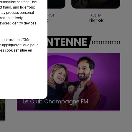
personalise content; Use
14h00 - 15h00
 fraud, and fix errors;
LA RADIO POP
 may process personal
JEREMY FREROT
KE$HA
mation actively
Frerot
Tik Tok
vices; Identify devices
A L'ANTENNE
rtenaires dans "Gérer
s'appliqueront que pour
les cookies" situé en
15h00 - 19h00
Le Club Champagne FM