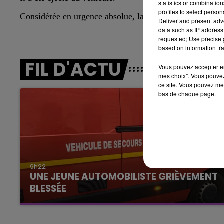
statistics or combinatio
6h00 - 10h00
profiles to select person
LA FAMILLE
C
onsidérée en urgence absolue,
l
a victime a été hélipo
Deliver and present adv
data such as IP address 
requested; Use precise g
based on information tra
FIL D'ACTU
Vous pouvez accepter en 
mes choix". Vous pouvez
ce site. Vous pouvez met
bas de chaque page.
10h00 - 14h00
9h22
LE TICKET DE CAISSE
UNE JEUNE AUTOMOBILISTE GRIÈVEMENT
BLESSÉE
Une automobiliste s'est retrouvée piégée dans
son véhicule après une collision avec un poids