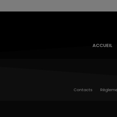
lourd. Très grièvement blessée, la jeune femme
de 20 ans a été...
ACCUEIL
Contacts
Règleme