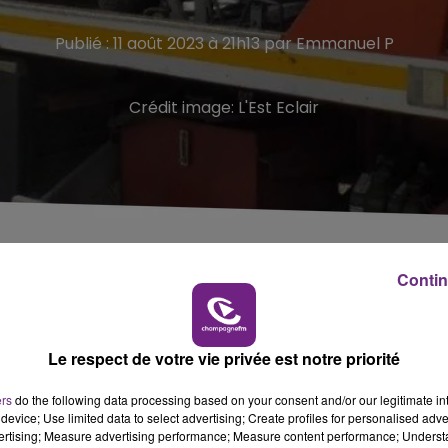
Publié : 11 août 2023 à 21h13 par Emmanuel P
Crédit image:
L'Est Eclair
e, qui a fait plusieurs tonneaux. Il a été héliporté à
Contin
 blessé dans un accident survenu c
e vendredi après-midi, sur l
Le respect de votre vie privée est notre priorité
sur-Barbuise (Aube)
.
ers
do the following data processing based on your consent and/or our legitimate int
fait plusieurs tonneaux.
device; Use limited data to select advertising; Create profiles for personalised adver
vertising; Measure advertising performance; Measure content performance; Unders