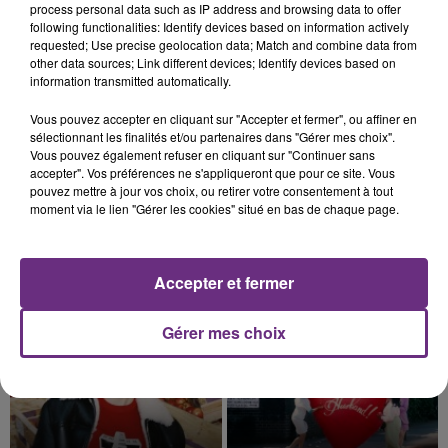
justifiée par la sécheresse intense qui est toujours
process personal data such as IP address and browsing data to offer
following functionalities: Identify devices based on information actively
présente.
requested; Use precise geolocation data; Match and combine data from
other data sources; Link different devices; Identify devices based on
information transmitted automatically.
Vous pouvez accepter en cliquant sur "Accepter et fermer", ou affiner en
sélectionnant les finalités et/ou partenaires dans "Gérer mes choix".
7 août 2026
Vous pouvez également refuser en cliquant sur "Continuer sans
LE MAGASIN JOUÉCLUB DE REIMS FERME
accepter". Vos préférences ne s'appliqueront que pour ce site. Vous
SES PORTES
pouvez mettre à jour vos choix, ou retirer votre consentement à tout
C'était l'une des institutions du centre-ville
moment via le lien "Gérer les cookies" situé en bas de chaque page.
rémois. Le magasin JouéClub est contraint de
fermer ses portes.
TITRES DIFFUSÉS
Accepter et fermer
Gérer mes choix
13h21
13h21
13h17
13h17