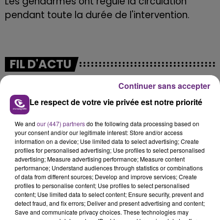
Les gendarmes ont régulé la circulation
pendant toute la durée de l'intervention.
FIL D'ACTU
Continuer sans accepter
Le respect de votre vie privée est notre priorité
We and
our (447) partners
do the following data processing based on
your consent and/or our legitimate interest: Store and/or access
information on a device; Use limited data to select advertising; Create
profiles for personalised advertising; Use profiles to select personalised
advertising; Measure advertising performance; Measure content
7 août 2026
LA CENTRALE NUCLÉAIRE DE CHOOZ
performance; Understand audiences through statistics or combinations
of data from different sources; Develop and improve services; Create
TOUJOURS À L'ARRÊT
profiles to personalise content; Use profiles to select personalised
Cela fait déjà une semaine que la centrale
content; Use limited data to select content; Ensure security, prevent and
detect fraud, and fix errors; Deliver and present advertising and content;
nucléaire ardennaise est à l'arrêt. Une situation
Save and communicate privacy choices. These technologies may
justifiée par la sécheresse intense qui est toujours