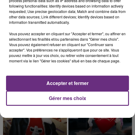
process personal data such as IP address and browsing data to offer
présente.
following functionalities: Identify devices based on information actively
requested; Use precise geolocation data; Match and combine data from
other data sources; Link different devices; Identify devices based on
information transmitted automatically.
Vous pouvez accepter en cliquant sur "Accepter et fermer", ou affiner en
7 août 2026
sélectionnant les finalités et/ou partenaires dans "Gérer mes choix".
LE MAGASIN JOUÉCLUB DE REIMS FERME
Vous pouvez également refuser en cliquant sur "Continuer sans
accepter". Vos préférences ne s'appliqueront que pour ce site. Vous
SES PORTES
pouvez mettre à jour vos choix, ou retirer votre consentement à tout
C'était l'une des institutions du centre-ville
moment via le lien "Gérer les cookies" situé en bas de chaque page.
rémois. Le magasin JouéClub est contraint de
fermer ses portes.
TITRES DIFFUSÉS
Accepter et fermer
13h21
13h21
13h17
13h17
Gérer mes choix