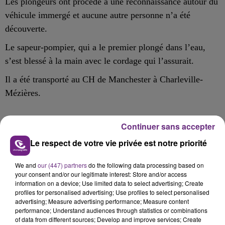
Les plongeurs ont procédé à une reconnaissance autour du
véhicule
immergé et
aucune autre personne
n’a été
découverte
.
Le sapeur-pompier, qui a le premier plongé dans l’eau,
s’est blessé à la main avec le cordage qui l’assurait.
I
l a été transporté au CH de Manchester
à Charleville-
Mézières
.
Continuer sans accepter
FIL D'ACTU
Le respect de votre vie privée est notre priorité
We and
our (447) partners
do the following data processing based on
your consent and/or our legitimate interest: Store and/or access
information on a device; Use limited data to select advertising; Create
profiles for personalised advertising; Use profiles to select personalised
advertising; Measure advertising performance; Measure content
performance; Understand audiences through statistics or combinations
of data from different sources; Develop and improve services; Create