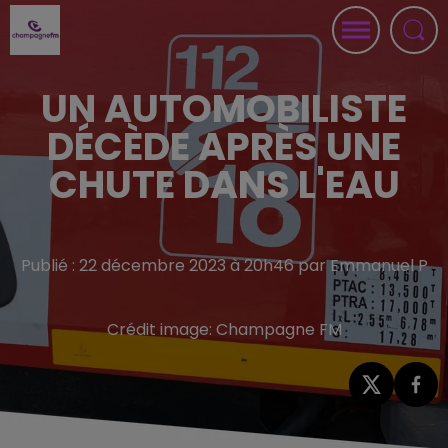
UN AUTOMOBILISTE
DÉCÈDE APRÈS UNE
CHUTE DANS L'EAU
Publié : 22 décembre 2023 à 20h46 par Emmanuel P
Crédit image:
Champagne FM