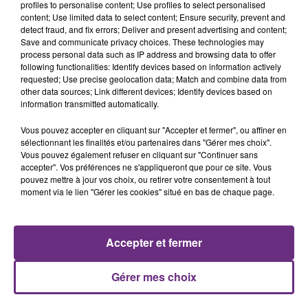
profiles to personalise content; Use profiles to select personalised
content; Use limited data to select content; Ensure security, prevent and
7 août 2026
detect fraud, and fix errors; Deliver and present advertising and content;
LA CENTRALE NUCLÉAIRE DE CHOOZ
Save and communicate privacy choices. These technologies may
TOUJOURS À L'ARRÊT
process personal data such as IP address and browsing data to offer
following functionalities: Identify devices based on information actively
Cela fait déjà une semaine que la centrale
requested; Use precise geolocation data; Match and combine data from
nucléaire ardennaise est à l'arrêt. Une situation
other data sources; Link different devices; Identify devices based on
justifiée par la sécheresse intense qui est toujours
information transmitted automatically.
présente.
Vous pouvez accepter en cliquant sur "Accepter et fermer", ou affiner en
sélectionnant les finalités et/ou partenaires dans "Gérer mes choix".
Vous pouvez également refuser en cliquant sur "Continuer sans
accepter". Vos préférences ne s'appliqueront que pour ce site. Vous
pouvez mettre à jour vos choix, ou retirer votre consentement à tout
moment via le lien "Gérer les cookies" situé en bas de chaque page.
7 août 2026
LE MAGASIN JOUÉCLUB DE REIMS FERME
SES PORTES
C'était l'une des institutions du centre-ville
Accepter et fermer
rémois. Le magasin JouéClub est contraint de
fermer ses portes.
Gérer mes choix
TITRES DIFFUSÉS