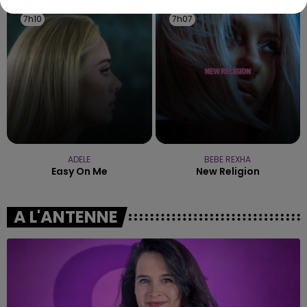
7h10
7h10
7h07
7h07
ADELE
BEBE REXHA
Easy On Me
New Religion
A L'ANTENNE