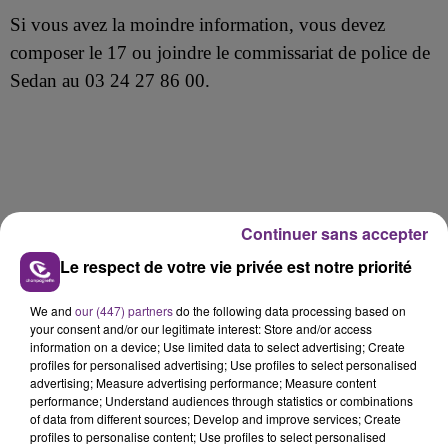
Si vous avez la moindre information, vous devez
composer le 17 ou joindre le commissariat de police de
Sedan au 03 24 27 86 00.
Continuer sans accepter
FIL D'ACTU
Le respect de votre vie privée est notre priorité
We and
our (447) partners
do the following data processing based on
your consent and/or our legitimate interest: Store and/or access
information on a device; Use limited data to select advertising; Create
profiles for personalised advertising; Use profiles to select personalised
advertising; Measure advertising performance; Measure content
performance; Understand audiences through statistics or combinations
of data from different sources; Develop and improve services; Create
profiles to personalise content; Use profiles to select personalised
7 août 2026