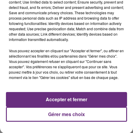
content; Use limited data to select content; Ensure security, prevent and
LA CENTRALE NUCLÉAIRE DE CHOOZ
detect fraud, and fix errors; Deliver and present advertising and content;
TOUJOURS À L'ARRÊT
Save and communicate privacy choices. These technologies may
process personal data such as IP address and browsing data to offer
Cela fait déjà une semaine que la centrale
following functionalities: Identify devices based on information actively
nucléaire ardennaise est à l'arrêt. Une situation
requested; Use precise geolocation data; Match and combine data from
justifiée par la sécheresse intense qui est toujours
other data sources; Link different devices; Identify devices based on
information transmitted automatically.
présente.
Vous pouvez accepter en cliquant sur "Accepter et fermer", ou affiner en
sélectionnant les finalités et/ou partenaires dans "Gérer mes choix".
Vous pouvez également refuser en cliquant sur "Continuer sans
accepter". Vos préférences ne s'appliqueront que pour ce site. Vous
pouvez mettre à jour vos choix, ou retirer votre consentement à tout
7 août 2026
LE MAGASIN JOUÉCLUB DE REIMS FERME
moment via le lien "Gérer les cookies" situé en bas de chaque page.
SES PORTES
C'était l'une des institutions du centre-ville
Accepter et fermer
rémois. Le magasin JouéClub est contraint de
fermer ses portes.
TITRES DIFFUSÉS
Gérer mes choix
12h29
12h29
12h26
12h26