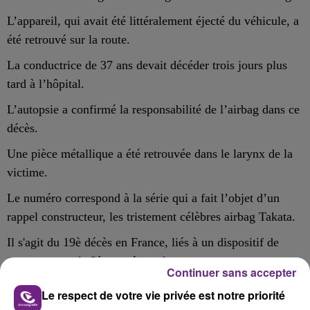
L’appareil, qui avait été littéralement éjecté du véhicule, a
été retrouvé sur la route.
La conductrice de 37 ans devait décéder trois jours plus
tard à l’hôpital.
L’⁠autopsie a confirmé la responsabilité de l’airbag dans ce
décès.
Une pièce métallique a été retrouvée dans le larynx de la
victime.
Le numéro correspond à la série qui a fait l’objet d’un
rappel constructeur, les tristement célèbres airbag Takata.
Il s'agit du 19è décès en France, liés à un dispositif de
cette marque, le 2è en métropole.
Continuer sans accepter
C’est désormais le pôle social consommation et
Le respect de votre vie privée est notre priorité
environnement du parquet de Paris qui est en charge de