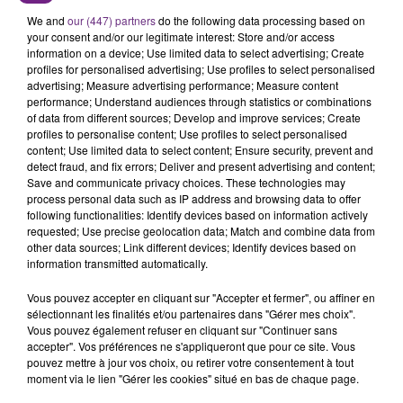
cette affaire.
We and
our (447) partners
do the following data processing based on
your consent and/or our legitimate interest: Store and/or access
information on a device; Use limited data to select advertising; Create
profiles for personalised advertising; Use profiles to select personalised
advertising; Measure advertising performance; Measure content
FIL D'ACTU
performance; Understand audiences through statistics or combinations
of data from different sources; Develop and improve services; Create
profiles to personalise content; Use profiles to select personalised
content; Use limited data to select content; Ensure security, prevent and
detect fraud, and fix errors; Deliver and present advertising and content;
Save and communicate privacy choices. These technologies may
process personal data such as IP address and browsing data to offer
following functionalities: Identify devices based on information actively
requested; Use precise geolocation data; Match and combine data from
other data sources; Link different devices; Identify devices based on
information transmitted automatically.
7 août 2026
LA CENTRALE NUCLÉAIRE DE CHOOZ
Vous pouvez accepter en cliquant sur "Accepter et fermer", ou affiner en
sélectionnant les finalités et/ou partenaires dans "Gérer mes choix".
TOUJOURS À L'ARRÊT
Vous pouvez également refuser en cliquant sur "Continuer sans
Cela fait déjà une semaine que la centrale
accepter". Vos préférences ne s'appliqueront que pour ce site. Vous
pouvez mettre à jour vos choix, ou retirer votre consentement à tout
nucléaire ardennaise est à l'arrêt. Une situation
moment via le lien "Gérer les cookies" situé en bas de chaque page.
justifiée par la sécheresse intense qui est toujours