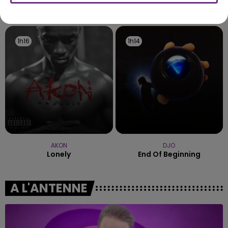
l'inspection du Travail en profite pour rappeler
TITRES DIFFUSÉS
les conditions de...
1h16
1h16
1h14
1h14
AKON
DJO
Lonely
End Of Beginning
A L'ANTENNE