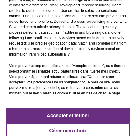
of data from different sources; Develop and improve services; Create
profiles to personalise content; Use profiles to select personalised
content; Use limited data to select content; Ensure security, prevent and
detect fraud, and fix errors; Deliver and present advertising and content;
6 août 2026
Save and communicate privacy choices. These technologies may
SI TOUT LE MONDE FAIT ÇA, MOI L'ANNÉE
process personal data such as IP address and browsing data to offer
PROCHAINE JE VENDANGE EN...
following functionalities: Identify devices based on information actively
requested; Use precise geolocation data; Match and combine data from
La vendange en Champagne a débuté ce jeudi 6
other data sources; Link different devices; Identify devices based on
août dans la commune de Montgueux (Aube). Du
information transmitted automatically.
jamais vu !
Vous pouvez accepter en cliquant sur "Accepter et fermer", ou affiner en
sélectionnant les finalités et/ou partenaires dans "Gérer mes choix".
Vous pouvez également refuser en cliquant sur "Continuer sans
accepter". Vos préférences ne s'appliqueront que pour ce site. Vous
pouvez mettre à jour vos choix, ou retirer votre consentement à tout
moment via le lien "Gérer les cookies" situé en bas de chaque page.
6 août 2026
L'INSPECTION DU TRAVAIL RAPPELLE À
L'ORDRE SUR LES CONDITIONS DE...
Accepter et fermer
Alors que les dates de début des vendange 2026
s'est avéré être plus précoce que prévu,
Gérer mes choix