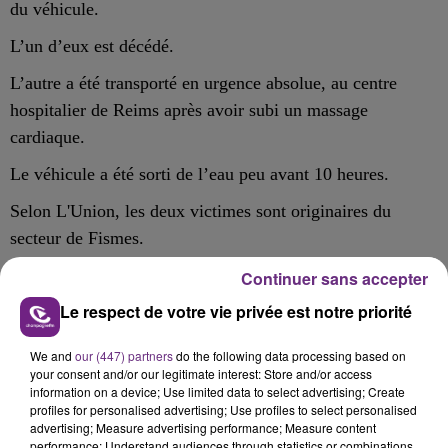
du véhicule.
L’un d’eux est décédé.
L’autre a été transporté en urgence absolue, au centre
hospitalier de Reims après avoir subi un massage
cardiaque.
Le véhicule a été sorti de l’eau peu avant 10 heures.
Selon L'Union, les deux victimes sont originaires du
secteur de Fismes.
Continuer sans accepter
Le respect de votre vie privée est notre priorité
FIL D'ACTU
We and
our (447) partners
do the following data processing based on
your consent and/or our legitimate interest: Store and/or access
information on a device; Use limited data to select advertising; Create
profiles for personalised advertising; Use profiles to select personalised
advertising; Measure advertising performance; Measure content
performance; Understand audiences through statistics or combinations