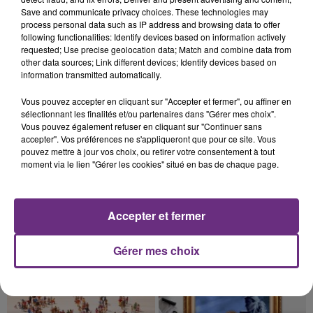
Cela fait déjà une semaine que la centrale
Save and communicate privacy choices. These technologies may
nucléaire ardennaise est à l'arrêt. Une situation
process personal data such as IP address and browsing data to offer
following functionalities: Identify devices based on information actively
justifiée par la sécheresse intense qui est toujours
requested; Use precise geolocation data; Match and combine data from
présente.
other data sources; Link different devices; Identify devices based on
information transmitted automatically.
Vous pouvez accepter en cliquant sur "Accepter et fermer", ou affiner en
sélectionnant les finalités et/ou partenaires dans "Gérer mes choix".
Vous pouvez également refuser en cliquant sur "Continuer sans
7 août 2026
accepter". Vos préférences ne s'appliqueront que pour ce site. Vous
LE MAGASIN JOUÉCLUB DE REIMS FERME
pouvez mettre à jour vos choix, ou retirer votre consentement à tout
SES PORTES
moment via le lien "Gérer les cookies" situé en bas de chaque page.
C'était l'une des institutions du centre-ville
rémois. Le magasin JouéClub est contraint de
Accepter et fermer
fermer ses portes.
TITRES DIFFUSÉS
Gérer mes choix
10h48
10h48
10h44
10h44