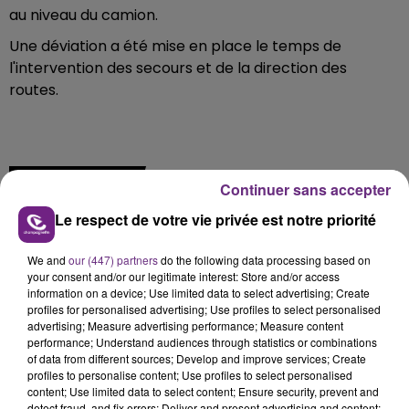
au niveau du camion.
Une déviation a été mise en place le temps de
l'intervention des secours et de la direction des
routes.
FIL D'ACTU
Continuer sans accepter
Le respect de votre vie privée est notre priorité
We and
our (447) partners
do the following data processing based on
your consent and/or our legitimate interest: Store and/or access
information on a device; Use limited data to select advertising; Create
profiles for personalised advertising; Use profiles to select personalised
advertising; Measure advertising performance; Measure content
performance; Understand audiences through statistics or combinations
7 août 2026
of data from different sources; Develop and improve services; Create
LA CENTRALE NUCLÉAIRE DE CHOOZ
profiles to personalise content; Use profiles to select personalised
content; Use limited data to select content; Ensure security, prevent and
TOUJOURS À L'ARRÊT
detect fraud, and fix errors; Deliver and present advertising and content;