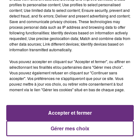
profiles to personalise content; Use profiles to select personalised
content; Use limited data to select content; Ensure security, prevent and
6 août 2026
detect fraud, and fix errors; Deliver and present advertising and content;
SI TOUT LE MONDE FAIT ÇA, MOI L'ANNÉE
Save and communicate privacy choices. These technologies may
PROCHAINE JE VENDANGE EN...
process personal data such as IP address and browsing data to offer
following functionalities: Identify devices based on information actively
La vendange en Champagne a débuté ce jeudi 6
requested; Use precise geolocation data; Match and combine data from
août dans la commune de Montgueux (Aube). Du
other data sources; Link different devices; Identify devices based on
information transmitted automatically.
jamais vu !
Vous pouvez accepter en cliquant sur "Accepter et fermer", ou affiner en
sélectionnant les finalités et/ou partenaires dans "Gérer mes choix".
Vous pouvez également refuser en cliquant sur "Continuer sans
accepter". Vos préférences ne s'appliqueront que pour ce site. Vous
pouvez mettre à jour vos choix, ou retirer votre consentement à tout
moment via le lien "Gérer les cookies" situé en bas de chaque page.
6 août 2026
L'INSPECTION DU TRAVAIL RAPPELLE À
L'ORDRE SUR LES CONDITIONS DE...
Accepter et fermer
Alors que les dates de début des vendange 2026
s'est avéré être plus précoce que prévu,
Gérer mes choix
l'inspection du Travail en profite pour rappeler
TITRES DIFFUSÉS
les conditions de...