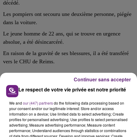
décédé.
Les pompiers ont secouru une deuxième personne, piégée
dans la voiture.
Le jeune homme de 22 ans, qui se trouve en urgence
absolue, a été désincarcéré.
En raison de la gravité de ses blessures, il a été transféré
vers le CHU de Reims.
Continuer sans accepter
Le respect de votre vie privée est notre priorité
FIL D'ACTU
We and
our (447) partners
do the following data processing based on
your consent and/or our legitimate interest: Store and/or access
information on a device; Use limited data to select advertising; Create
profiles for personalised advertising; Use profiles to select personalised
advertising; Measure advertising performance; Measure content
performance; Understand audiences through statistics or combinations
of data from different sources; Develop and improve services; Create