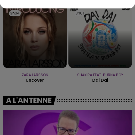
3h04
3h04
3h01
3h01
ZARA LARSSON
SHAKIRA FEAT. BURNA BOY
Uncover
Dai Dai
A L'ANTENNE