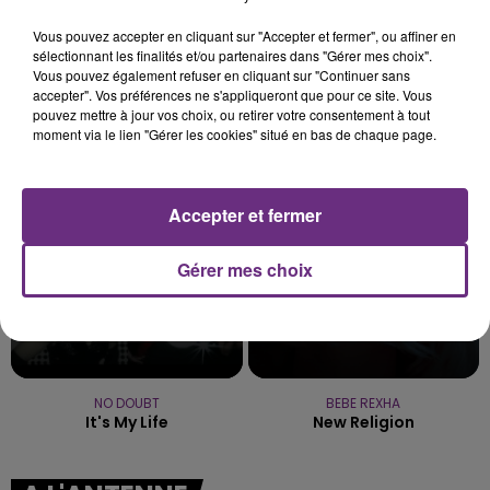
BLESSÉE
Vous pouvez accepter en cliquant sur "Accepter et fermer", ou affiner en
Une automobiliste s'est retrouvée piégée dans
sélectionnant les finalités et/ou partenaires dans "Gérer mes choix".
son véhicule après une collision avec un poids
Vous pouvez également refuser en cliquant sur "Continuer sans
lourd. Très grièvement blessée, la jeune femme
accepter". Vos préférences ne s'appliqueront que pour ce site. Vous
TITRES DIFFUSÉS
pouvez mettre à jour vos choix, ou retirer votre consentement à tout
de 20 ans a été...
moment via le lien "Gérer les cookies" situé en bas de chaque page.
11h26
11h26
11h23
11h23
Accepter et fermer
Gérer mes choix
NO DOUBT
BEBE REXHA
It's My Life
New Religion