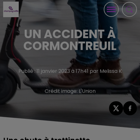
UN ACCIDENT À
CORMONTREUIL
Publié : 11 janvier 2023 à 17h41 par Melissa K
Crédit image:
L'Union