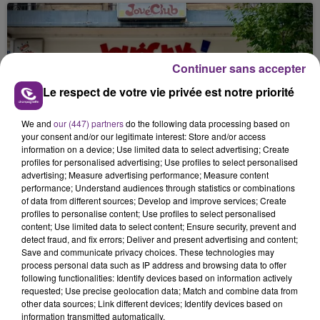
Continuer sans accepter
Le respect de votre vie privée est notre priorité
10h16
We and
our (447) partners
do the following data processing based on
LE MAGASIN JOUÉCLUB DE REIMS FERME
your consent and/or our legitimate interest: Store and/or access
SES PORTES
information on a device; Use limited data to select advertising; Create
profiles for personalised advertising; Use profiles to select personalised
C'était l'une des institutions du centre-ville
advertising; Measure advertising performance; Measure content
rémois. Le magasin JouéClub est contraint de
performance; Understand audiences through statistics or combinations
of data from different sources; Develop and improve services; Create
fermer ses portes.
profiles to personalise content; Use profiles to select personalised
content; Use limited data to select content; Ensure security, prevent and
detect fraud, and fix errors; Deliver and present advertising and content;
Save and communicate privacy choices. These technologies may
process personal data such as IP address and browsing data to offer
following functionalities: Identify devices based on information actively
requested; Use precise geolocation data; Match and combine data from
9h22
other data sources; Link different devices; Identify devices based on
UNE JEUNE AUTOMOBILISTE GRIÈVEMENT
information transmitted automatically.