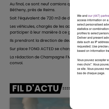
Au final, ce sont neuf camions qui partiront en convo
7h00 - 11h00
BEST OF
Bétheny, près de Reims.
We and
our (447) partn
Soit l’équivalent de 720 m3 de denrées et matériels.
access information on a 
select personalised ad
Les véhicules, chargés de les acheminer, appartienn
statistics or combinatio
participer à leur manière à ce grand élan de solidari
profiles to select person
Deliver and present adv
Ils prendront la direction de deux villes de la front
data such as IP address 
requested; Use precise g
Sur place l’ONG ACTED se chargera de la distributio
based on information tra
La rédaction de Champagne FM sera présente, ce lund
Vous pouvez accepter en 
convoi.
mes choix". Vous pouvez
ce site. Vous pouvez met
bas de chaque page.
11h00 - 16h00
Le week-end Champagne 
FIL D'ACTU