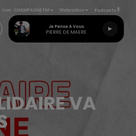
Live :
CHAMPAGNE FM
Webradios
Podcasts
Je Pense A Vous
PIERRE DE MAERE
LIDAIRE VA
S