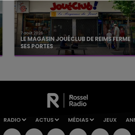
7 août 2026
LE MAGASIN JOUÉCLUB DE REIMS FERME
SES PORTES
C'était l'une des institutions du centre-ville
rémois. Le magasin JouéClub est contraint de
fermer ses portes.
RADIO
ACTUS
MÉDIAS
JEUX
AN