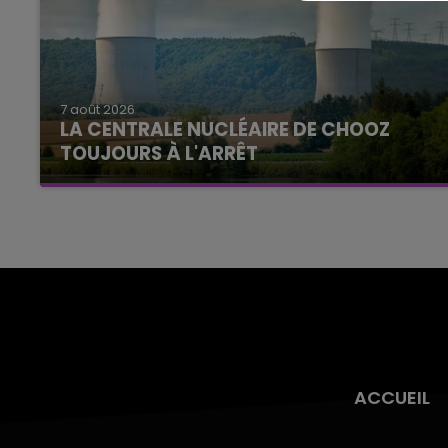
7 août 2026
LA CENTRALE NUCLÉAIRE DE CHOOZ
TOUJOURS À L'ARRÊT
Cela fait déjà une semaine que la centrale
nucléaire ardennaise est à l'arrêt. Une situation
justifiée par la sécheresse intense qui est
toujours présente.
ACCUEIL