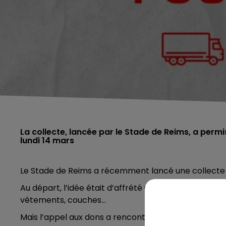
La collecte, lancée par le Stade de Reims, a permi
lundi 14 mars
Le Stade de Reims a récemment lancé une collecte de
Au départ, l’idée était d’affrété un seul camion, re
vêtements, couches...
Mais l’appel aux dons a rencontré un succès presqu