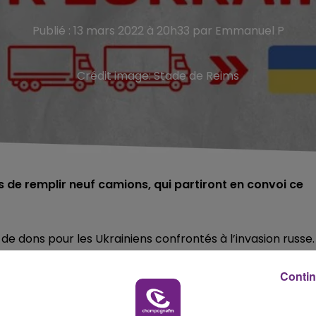
Publié : 13 mars 2022 à 20h33 par Emmanuel P
Crédit image:
Stade de Reims
s de remplir neuf camions, qui partiront en convoi ce
 dons pour les Ukrainiens confrontés à l’invasion russe.
mpli de denrées alimentaires, médicaments, couvertures,
Contin
e incontrôlable.