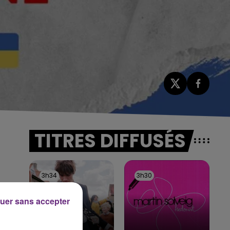
TITRES DIFFUSÉS
3h34
3h34
3h30
3h30
uer sans accepter