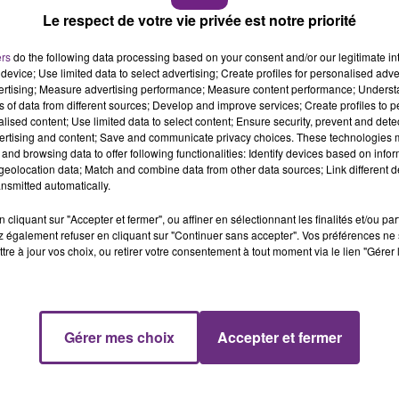
i, ce lundi 14 mars, de l’entrepôt des transports Caillot à
11h00 - 16h00
Le respect de votre vie privée est notre priorité
LE WEEK-END CHAMPAGNE FM
ers
do the following data processing based on your consent and/or our legitimate int
device; Use limited data to select advertising; Create profiles for personalised adver
vertising; Measure advertising performance; Measure content performance; Unders
ent à neuf sociétés de transport qui ont souhaité
ns of data from different sources; Develop and improve services; Create profiles to 
té.
alised content; Use limited data to select content; Ensure security, prevent and detect
ertising and content; Save and communicate privacy choices. These technologies
ière polono-ukrainienne (Przemyśl et Rzeszow).
and browsing data to offer following functionalities: Identify devices based on infor
eolocation data; Match and combine data from other data sources; Link different de
n à la population Ukrainienne.
nsmitted automatically.
i matin, pour vous faire vivre en direct le départ de ce
cliquant sur "Accepter et fermer", ou affiner en sélectionnant les finalités et/ou pa
 également refuser en cliquant sur "Continuer sans accepter". Vos préférences ne 
tre à jour vos choix, ou retirer votre consentement à tout moment via le lien "Gérer 
16h00 - 20h00
FM
Le Week-end Champagne FM
Gérer mes choix
Accepter et fermer