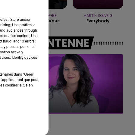
16h00 - 20h00
LE WEEK-END CHAMPAGNE FM
PIERRE DE MAERE
MARTIN SOLVEIG
erest: Store and/or
Je Pense A Vous
Everybody
tising; Use profiles to
tand audiences through
personalise content; Use
A L'ANTENNE
 fraud, and fix errors;
 may process personal
mation actively
vices; Identify devices
rtenaires dans "Gérer
s'appliqueront que pour
les cookies" situé en
7h00 - 11h00
BEST OF