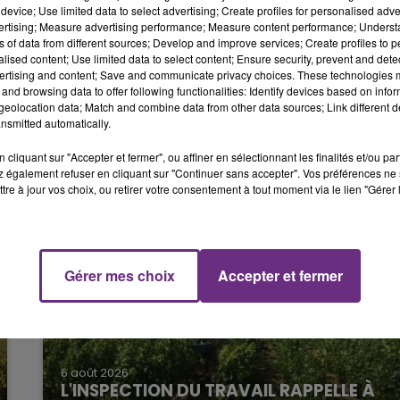
device; Use limited data to select advertising; Create profiles for personalised adver
s a été moins sérieusement blessé.
vertising; Measure advertising performance; Measure content performance; Unders
10h00 - 14h00
té.
ns of data from different sources; Develop and improve services; Create profiles to 
LE TICKET DE CAISSE
alised content; Use limited data to select content; Ensure security, prevent and detect
tifier le véhicule et interpeller un suspect peu après.
ertising and content; Save and communicate privacy choices. These technologies
and browsing data to offer following functionalities: Identify devices based on infor
acé en garde à vue.
eolocation data; Match and combine data from other data sources; Link different de
nsmitted automatically.
cliquant sur "Accepter et fermer", ou affiner en sélectionnant les finalités et/ou pa
 également refuser en cliquant sur "Continuer sans accepter". Vos préférences ne 
tre à jour vos choix, ou retirer votre consentement à tout moment via le lien "Gérer 
Gérer mes choix
Accepter et fermer
15h00 - 19h00
Le Club Champagne FM
6 août 2026
L'INSPECTION DU TRAVAIL RAPPELLE À