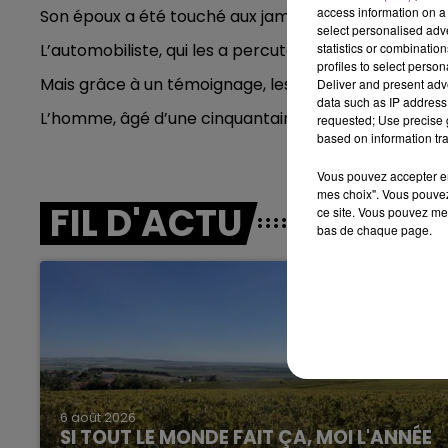
access information on a 
Son époux a été touché aux jambes, alors que le fil
select personalised ad
6h00 - 10h00
L’automobiliste, qui les a percutés, ne s’est pas arrê
statistics or combinatio
LA FAMILLE
profiles to select person
Mais grâce à un témoignage, les policiers ont pu iden
Deliver and present adv
data such as IP address 
L’homme, âgé d’une cinquantaine d’années, a été pl
requested; Use precise g
based on information tra
Vous pouvez accepter en 
mes choix". Vous pouvez
FIL D'ACTU
ce site. Vous pouvez met
bas de chaque page.
14h00 - 15h00
La Radio Pop
6 août 2026
SI TOUT LE MONDE FAIT ÇA, MOI L'ANNÉE