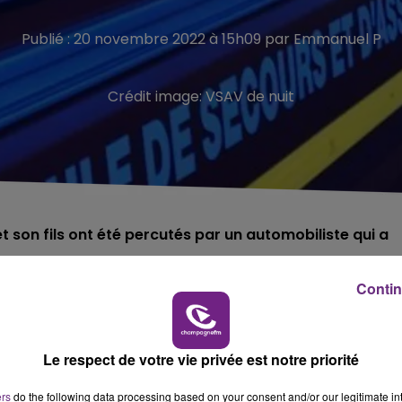
Publié : 20 novembre 2022 à 15h09 par Emmanuel P
Crédit image:
VSAV de nuit
e et son fils ont été percutés par un automobiliste qui a
Contin
ère à Reims.
ttoir du boulevard Saint-Marceaux, lorsqu’ils ont été
Le respect de votre vie privée est notre priorité
vement blessée, son pronostic vital était même engagé.
ers
do the following data processing based on your consent and/or our legitimate int