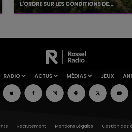
L'ORDRE SUR LES CONDITIONS DE...
Alors que les dates de début des vendange
2026 s'est avéré être plus précoce que prévu,
l'inspection du Travail en profite pour rappeler
les conditions de...
RADIO
ACTUS
MÉDIAS
JEUX
AN
nts
Recrutement
Mentions Légales
Gestion des 