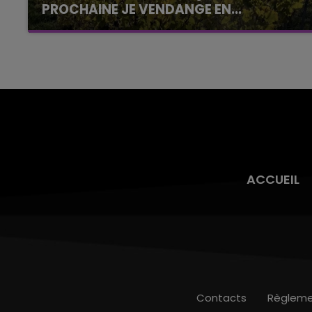
PROCHAINE JE VENDANGE EN...
La vendange en Champagne a débuté ce jeudi
6 août dans la commune de Montgueux (Aube).
Du jamais vu !
ACCUEIL
Contacts
Règleme