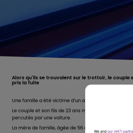
Alors qu'ils se trouvaient sur le trottoir, le coupl
pris la fuite
Une famille a été victime d’un accident la nuit derni
Le couple et son fils de 23 ans marchaient sur le tro
percutés par une voiture.
La mère de famille, âgée de 56 ans, a été très griè
We and
our (447) partn