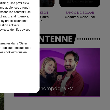
tising; Use profiles to
tand audiences through
14h00 - 15h00
personalise content; Use
LA RADIO POP
MICHAEL JACKSON
ZAHO & MC SOLAAR
 fraud, and fix errors;
They Don't Care
Comme Caroline
 may process personal
About Us
mation actively
vices; Identify devices
A L'ANTENNE
rtenaires dans "Gérer
s'appliqueront que pour
les cookies" situé en
19h00 - 19h15
LA POP MACHINE - CHAMPAGNE FM