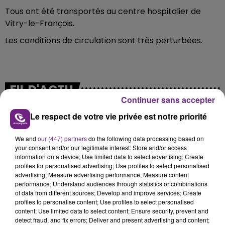
Tous ont été transportés au centre hospitalier de
Vitry-le-François.
Les conditions de circulation sont très perturbées.
FIL D'ACTU
Continuer sans accepter
Le respect de votre vie privée est notre priorité
We and
our (447) partners
do the following data processing based on
your consent and/or our legitimate interest: Store and/or access
information on a device; Use limited data to select advertising; Create
profiles for personalised advertising; Use profiles to select personalised
advertising; Measure advertising performance; Measure content
performance; Understand audiences through statistics or combinations
7 août 2026
of data from different sources; Develop and improve services; Create
LA CENTRALE NUCLÉAIRE DE CHOOZ
profiles to personalise content; Use profiles to select personalised
TOUJOURS À L'ARRÊT
content; Use limited data to select content; Ensure security, prevent and
detect fraud, and fix errors; Deliver and present advertising and content;
Cela fait déjà une semaine que la centrale