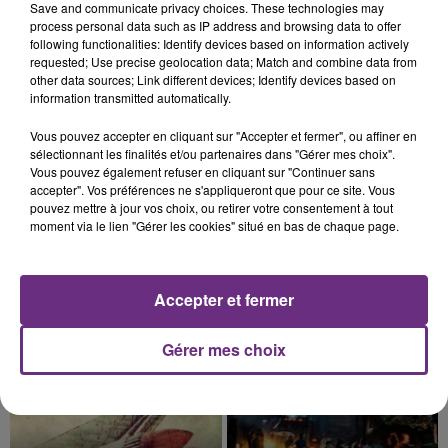
Save and communicate privacy choices. These technologies may
nucléaire ardennaise est à l'arrêt. Une situation
process personal data such as IP address and browsing data to offer
justifiée par la sécheresse intense qui est toujours
following functionalities: Identify devices based on information actively
requested; Use precise geolocation data; Match and combine data from
présente.
other data sources; Link different devices; Identify devices based on
information transmitted automatically.
Vous pouvez accepter en cliquant sur "Accepter et fermer", ou affiner en
sélectionnant les finalités et/ou partenaires dans "Gérer mes choix".
Vous pouvez également refuser en cliquant sur "Continuer sans
7 août 2026
accepter". Vos préférences ne s'appliqueront que pour ce site. Vous
LE MAGASIN JOUÉCLUB DE REIMS FERME
pouvez mettre à jour vos choix, ou retirer votre consentement à tout
SES PORTES
moment via le lien "Gérer les cookies" situé en bas de chaque page.
C'était l'une des institutions du centre-ville
rémois. Le magasin JouéClub est contraint de
fermer ses portes.
Accepter et fermer
TITRES DIFFUSÉS
Gérer mes choix
15h10
15h10
15h07
15h07