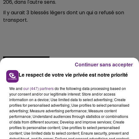
206, dans l'autre sens.
Il y aurait 3 blessés légers dont un qui a refusé son
transport.
FIL D'ACTU
Continuer sans accepter
Le respect de votre vie privée est notre priorité
We and
our (447) partners
do the following data processing based on
your consent and/or our legitimate interest: Store and/or access
information on a device; Use limited data to select advertising; Create
profiles for personalised advertising; Use profiles to select personalised
advertising; Measure advertising performance; Measure content
performance; Understand audiences through statistics or combinations
6 août 2026
of data from different sources; Develop and improve services; Create
SI TOUT LE MONDE FAIT ÇA, MOI L'ANNÉE
profiles to personalise content; Use profiles to select personalised
content; Use limited data to select content; Ensure security, prevent and
PROCHAINE JE VENDANGE EN...
detect fraud, and fix errors; Deliver and present advertising and content;