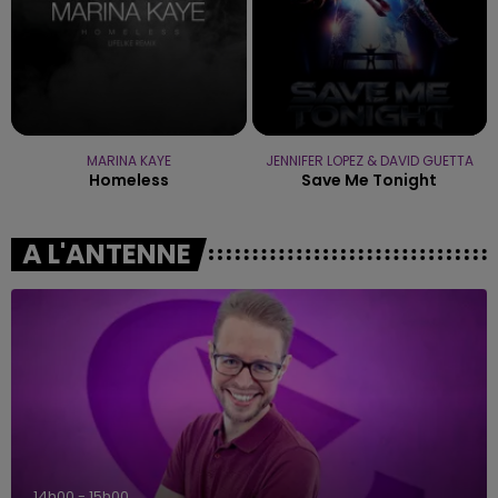
MARINA KAYE
JENNIFER LOPEZ & DAVID GUETTA
Homeless
Save Me Tonight
A L'ANTENNE
14h00 - 15h00