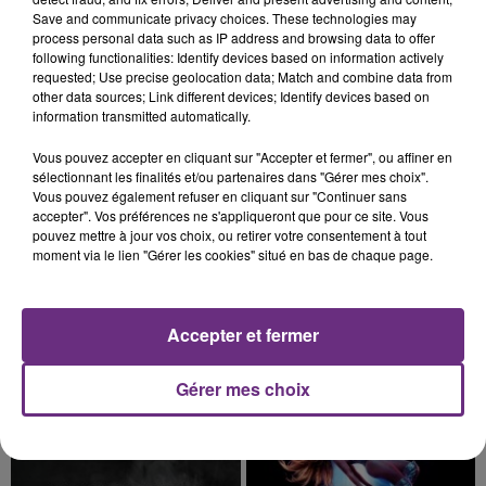
La vendange en Champagne a débuté ce jeudi 6
Save and communicate privacy choices. These technologies may
août dans la commune de Montgueux (Aube). Du
process personal data such as IP address and browsing data to offer
following functionalities: Identify devices based on information actively
jamais vu !
requested; Use precise geolocation data; Match and combine data from
other data sources; Link different devices; Identify devices based on
information transmitted automatically.
Vous pouvez accepter en cliquant sur "Accepter et fermer", ou affiner en
sélectionnant les finalités et/ou partenaires dans "Gérer mes choix".
Vous pouvez également refuser en cliquant sur "Continuer sans
6 août 2026
accepter". Vos préférences ne s'appliqueront que pour ce site. Vous
L'INSPECTION DU TRAVAIL RAPPELLE À
pouvez mettre à jour vos choix, ou retirer votre consentement à tout
L'ORDRE SUR LES CONDITIONS DE...
moment via le lien "Gérer les cookies" situé en bas de chaque page.
Alors que les dates de début des vendange 2026
s'est avéré être plus précoce que prévu,
Accepter et fermer
l'inspection du Travail en profite pour rappeler
TITRES DIFFUSÉS
les conditions de...
Gérer mes choix
4h39
4h39
4h35
4h35