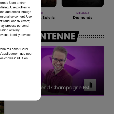
erest: Store and/or
tising; Use profiles to
7h00 - 11h00
tand audiences through
BEST OF
INDOCHINE
RIHANNA
personalise content; Use
Les Nouveaux Soleils
Diamonds
 fraud, and fix errors;
 may process personal
mation actively
A L'ANTENNE
vices; Identify devices
rtenaires dans "Gérer
s'appliqueront que pour
les cookies" situé en
11h00 - 16h00
Le week-end Champagne FM