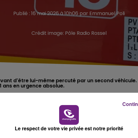
Publié : 16 mai 2026 à 10h06 par Emmanuel Poli
Crédit image:
Pôle Radio Rossel
avant d'être lui-même percuté par un second véhicule.
21 ans en urgence absolue.
Contin
res plus légèrement blessés.
di matin, sur la RD 977 sur le secteur de la commune de
Le respect de votre vie privée est notre priorité
de L’Union.