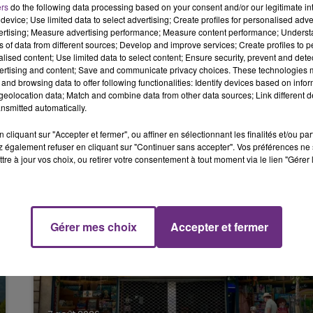
ers
do the following data processing based on your consent and/or our legitimate int
device; Use limited data to select advertising; Create profiles for personalised adver
é un arbre.
16h00 - 20h00
vertising; Measure advertising performance; Measure content performance; Unders
LE WEEK-END CHAMPAGNE FM
ns of data from different sources; Develop and improve services; Create profiles to 
e premier.
alised content; Use limited data to select content; Ensure security, prevent and detect
ertising and content; Save and communicate privacy choices. These technologies
n état d’urgence absolue.
and browsing data to offer following functionalities: Identify devices based on infor
eolocation data; Match and combine data from other data sources; Link different de
centre hospitalier de Châlons-en-Champagne.
nsmitted automatically.
cliquant sur "Accepter et fermer", ou affiner en sélectionnant les finalités et/ou pa
 également refuser en cliquant sur "Continuer sans accepter". Vos préférences ne 
tre à jour vos choix, ou retirer votre consentement à tout moment via le lien "Gérer 
Gérer mes choix
Accepter et fermer
7h00 - 11h00
FM
BEST OF