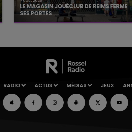
7 août 2026
LE MAGASIN JOUÉCLUB DE REIMS FERME
SES PORTES
C'était l'une des institutions du centre-ville
rémois. Le magasin JouéClub est contraint de
fermer ses portes.
RADIO
ACTUS
MÉDIAS
JEUX
AN