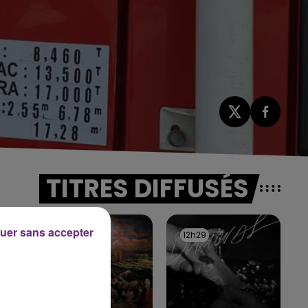
TITRES DIFFUSÉS
uer sans accepter
12h32
12h32
12h29
12h29