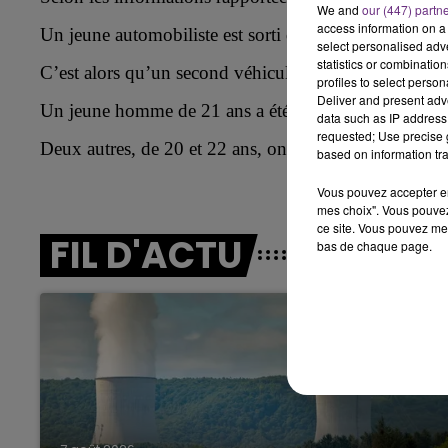
We and
our (447) partn
access information on a 
Un jeune automobiliste est sorti de la route et a heurt
11h00 - 16h00
select personalised ad
LE WEEK-END CHAMPAGNE FM
statistics or combinatio
C’est alors qu’un second véhicule est venu percuter l
profiles to select person
Deliver and present adv
Un jeune homme de 21 ans a été évacué par le Smur e
data such as IP address 
requested; Use precise g
Deux autres, de 20 et 22 ans, ont été transporté au 
based on information tra
Vous pouvez accepter en 
mes choix". Vous pouvez
ce site. Vous pouvez met
FIL D'ACTU
bas de chaque page.
16h00 - 20h00
agne FM
Le Week-end Champagne 