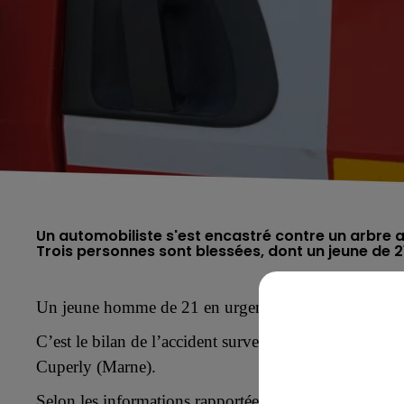
Un automobiliste s'est encastré contre un arbre 
Trois personnes sont blessées, dont un jeune de 
Un jeune homme de 21 en urgence absolue et deux aut
C’est le bilan de l’accident survenu, vers 4h ce same
Cuperly (Marne).
Selon les informations rapportées par nos confrères 