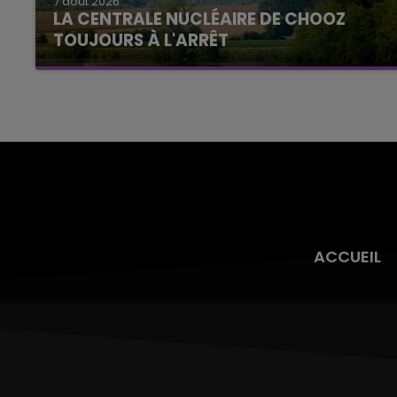
7 août 2026
LA CENTRALE NUCLÉAIRE DE CHOOZ
TOUJOURS À L'ARRÊT
Cela fait déjà une semaine que la centrale
nucléaire ardennaise est à l'arrêt. Une situation
justifiée par la sécheresse intense qui est
toujours présente.
ACCUEIL