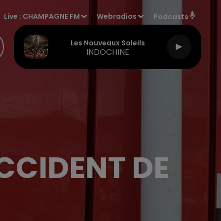
Live :
CHAMPAGNE FM
Webradios
Podcasts
Les Nouveaux Soleils
INDOCHINE
CCIDENT DE