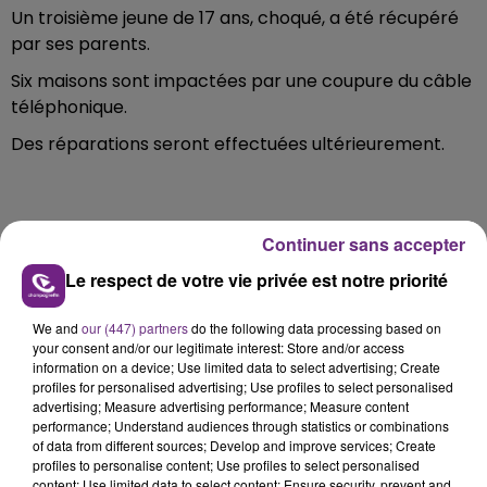
Un troisième jeune de 17 ans, choqué, a été récupéré
par ses parents.
Six maisons sont impactées par une coupure du câble
téléphonique.
Des réparations seront effectuées ultérieurement.
Continuer sans accepter
FIL D'ACTU
Le respect de votre vie privée est notre priorité
We and
our (447) partners
do the following data processing based on
your consent and/or our legitimate interest: Store and/or access
information on a device; Use limited data to select advertising; Create
profiles for personalised advertising; Use profiles to select personalised
advertising; Measure advertising performance; Measure content
performance; Understand audiences through statistics or combinations
of data from different sources; Develop and improve services; Create
6 août 2026
profiles to personalise content; Use profiles to select personalised
SI TOUT LE MONDE FAIT ÇA, MOI L'ANNÉE
content; Use limited data to select content; Ensure security, prevent and