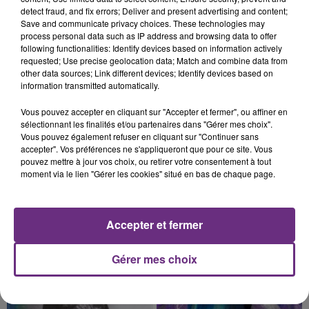
detect fraud, and fix errors; Deliver and present advertising and content;
PROCHAINE JE VENDANGE EN...
Save and communicate privacy choices. These technologies may
La vendange en Champagne a débuté ce jeudi 6
process personal data such as IP address and browsing data to offer
août dans la commune de Montgueux (Aube). Du
following functionalities: Identify devices based on information actively
requested; Use precise geolocation data; Match and combine data from
jamais vu !
other data sources; Link different devices; Identify devices based on
information transmitted automatically.
Vous pouvez accepter en cliquant sur "Accepter et fermer", ou affiner en
sélectionnant les finalités et/ou partenaires dans "Gérer mes choix".
Vous pouvez également refuser en cliquant sur "Continuer sans
accepter". Vos préférences ne s'appliqueront que pour ce site. Vous
6 août 2026
pouvez mettre à jour vos choix, ou retirer votre consentement à tout
L'INSPECTION DU TRAVAIL RAPPELLE À
moment via le lien "Gérer les cookies" situé en bas de chaque page.
L'ORDRE SUR LES CONDITIONS DE...
Alors que les dates de début des vendange 2026
s'est avéré être plus précoce que prévu,
Accepter et fermer
l'inspection du Travail en profite pour rappeler
TITRES DIFFUSÉS
les conditions de...
Gérer mes choix
8h51
8h51
8h47
8h47