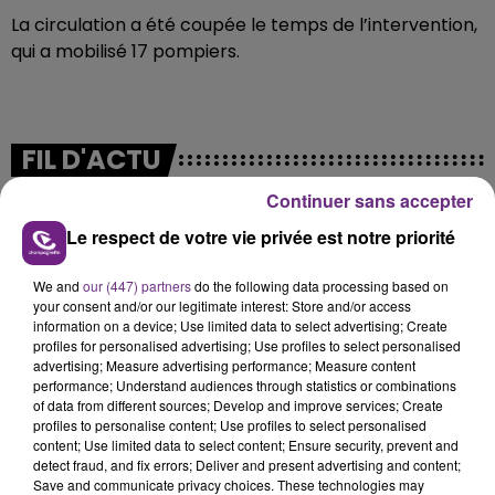
La circulation a été coupée le temps de l’intervention,
qui a mobilisé 17 pompiers.
FIL D'ACTU
Continuer sans accepter
Le respect de votre vie privée est notre priorité
We and
our (447) partners
do the following data processing based on
your consent and/or our legitimate interest: Store and/or access
information on a device; Use limited data to select advertising; Create
profiles for personalised advertising; Use profiles to select personalised
advertising; Measure advertising performance; Measure content
7 août 2026
performance; Understand audiences through statistics or combinations
LA CENTRALE NUCLÉAIRE DE CHOOZ
of data from different sources; Develop and improve services; Create
TOUJOURS À L'ARRÊT
profiles to personalise content; Use profiles to select personalised
content; Use limited data to select content; Ensure security, prevent and
Cela fait déjà une semaine que la centrale
detect fraud, and fix errors; Deliver and present advertising and content;
nucléaire ardennaise est à l'arrêt. Une situation
Save and communicate privacy choices. These technologies may