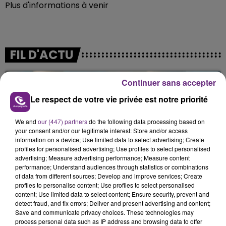
Plus d'informations à venir
FIL D'ACTU
Continuer sans accepter
Le respect de votre vie privée est notre priorité
We and
our (447) partners
do the following data processing based on
your consent and/or our legitimate interest: Store and/or access
information on a device; Use limited data to select advertising; Create
profiles for personalised advertising; Use profiles to select personalised
7 août 2026
advertising; Measure advertising performance; Measure content
LA CENTRALE NUCLÉAIRE DE CHOOZ
performance; Understand audiences through statistics or combinations
TOUJOURS À L'ARRÊT
of data from different sources; Develop and improve services; Create
profiles to personalise content; Use profiles to select personalised
Cela fait déjà une semaine que la centrale
content; Use limited data to select content; Ensure security, prevent and
nucléaire ardennaise est à l'arrêt. Une situation
detect fraud, and fix errors; Deliver and present advertising and content;
justifiée par la sécheresse intense qui est toujours
Save and communicate privacy choices. These technologies may
process personal data such as IP address and browsing data to offer
présente.