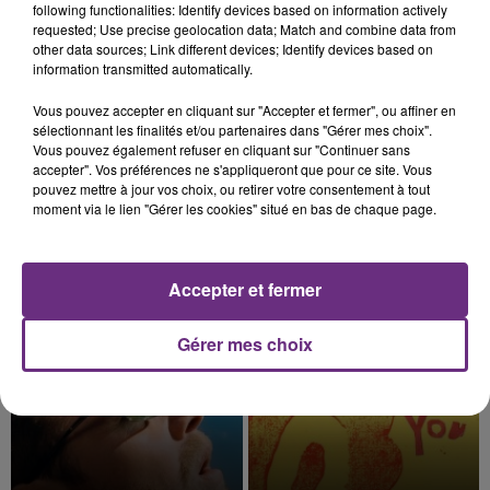
following functionalities: Identify devices based on information actively
requested; Use precise geolocation data; Match and combine data from
other data sources; Link different devices; Identify devices based on
information transmitted automatically.
Vous pouvez accepter en cliquant sur "Accepter et fermer", ou affiner en
7 août 2026
sélectionnant les finalités et/ou partenaires dans "Gérer mes choix".
LE MAGASIN JOUÉCLUB DE REIMS FERME
Vous pouvez également refuser en cliquant sur "Continuer sans
SES PORTES
accepter". Vos préférences ne s'appliqueront que pour ce site. Vous
C'était l'une des institutions du centre-ville
pouvez mettre à jour vos choix, ou retirer votre consentement à tout
moment via le lien "Gérer les cookies" situé en bas de chaque page.
rémois. Le magasin JouéClub est contraint de
fermer ses portes.
TITRES DIFFUSÉS
Accepter et fermer
11h00
11h00
10h57
10h57
Gérer mes choix